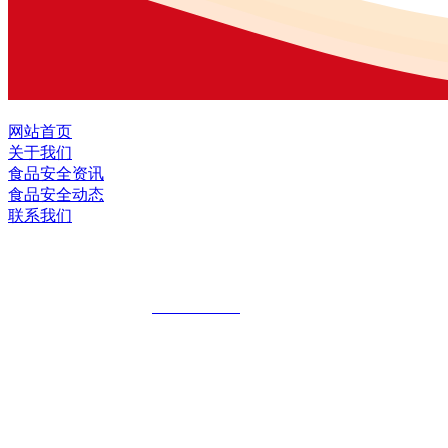
网站首页
关于我们
食品安全资讯
食品安全动态
联系我们
黑龙江J9.COM集团官方网站食品股份有
全国统一客服热线：
18903658751
地址：哈尔滨南岗区红旗满族乡科技园区
地址：双城经济技术开发区娃哈哈路6号
地址：黑龙江萝北县宝泉岭二九0公路一号