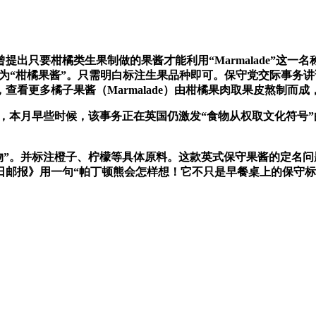
只要柑橘类生果制做的果酱才能利用“Marmalade”这一
子果酱”改名为“柑橘果酱”。只需明白标注生果品种即可。保守党交际事
查看更多橘子果酱（Marmalade）由柑橘果肉取果皮熬制而成
本月早些时候，该事务正在英国仍激发“食物从权取文化符号”的争议
”。并标注橙子、柠檬等具体原料。这款英式保守果酱的定名问
日邮报》用一句“帕丁顿熊会怎样想！它不只是早餐桌上的保守标