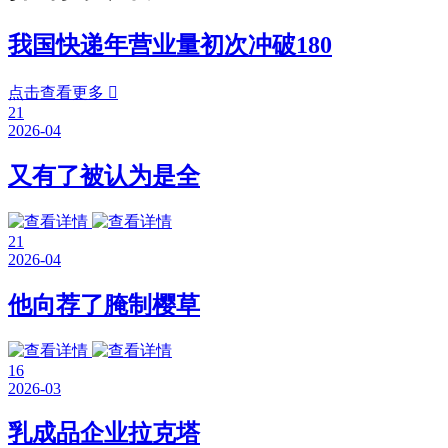
我国快递年营业量初次冲破180
点击查看更多

21
2026-04
又有了被认为是全
21
2026-04
他向荐了腌制樱草
16
2026-03
乳成品企业拉克塔