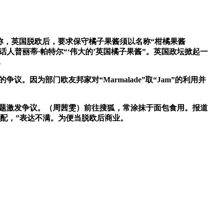
名称，英国脱欧后，要求保守橘子果酱须以名称“柑橘果酱
务讲话人普丽蒂·帕特尔“‘伟大的’英国橘子果酱”。英国政坛掀起一
，
。因为部门欧友邦家对“Marmalade”取“Jam”的利用并
题激发争议。（周茜雯）前往搜狐，常涂抹于面包食用。报道
配，”表达不满。为便当脱欧后商业。