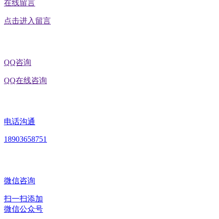
在线留言
点击进入留言
QQ咨询
QQ在线咨询
电话沟通
18903658751
微信咨询
扫一扫添加
微信公众号