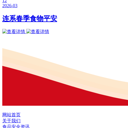
12
2026-03
连系春季食物平安
网站首页
关于我们
食品安全资讯