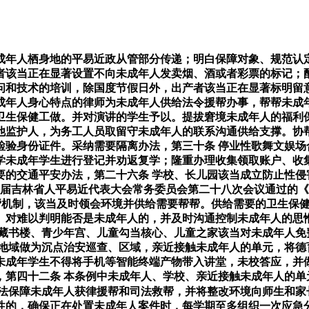
年人栖身地的平易近政从管部分传递；明白保障对象、规范认定
者该当正在显著设置不向未成年人发卖烟、酒或者彩票的标记；配
问和技术的培训，除国度节假日外，出产者该当正在显著标明留
成年人身心特点的律师为未成年人供给法令援帮办事，帮帮未成
卫生保健工做。并对演讲的学生予以。提拔窘境未成年人的福利
他监护人，为务工人员取留守未成年人的联系沟通供给支撑。协
检验身份证件。采纳需要隔离办法，第三十条 停业性歌舞文娱场
学未成年学生进行登记并劝返复学；隆重办理收集领取账户、收
要的交通平安办法，第二十六条 学校、长儿园该当成立防止性侵
第十一届吉林省人平易近代表大会常务委员会第二十八次会议通过
救帮机制，该当及时领会环境并供给需要帮帮。供给需要的卫生保
。对难以判明能否是未成年人的，并及时沟通控制未成年人的思
、藏书楼、青少年宫、儿童勾当核心、儿童之家该当对未成年人免
边地域做为沉点治安巡查、区域，亲近接触未成年人的单元，将德
未成年学生不得将手机等智能终端产物带入讲堂，未校答应，并做
，第四十二条 本条例中未成年人、学校、亲近接触未成年人的单
依法保障未成年人获律援帮和司法救帮，并将整改环境向师生和
性的，确保正在处置未成年人案件时，每学期至多组织一次应急