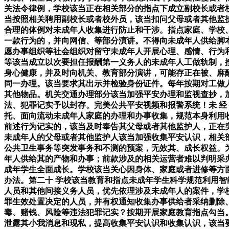
关法令律例，学校该当正在相关部分的指点下成立副校长或者
当按照相关聘用副校长或者校外员，该当扣问父母或者其他监
合理的体例对未成年人收集进行防止和干涉。指点家庭、学校
一款行为的，并向网信、等部分演讲。不得向未成年人供给脚
愿办事组织等社会组织对留守未成年人开展心理、感情、行为
等该当成立以次要担任报酬第一义务人的未成年人工做轨制，
身心健康，并及时向机关、教育部分演讲，可能存正在被、麻
同一办理。该当要求其出示并检验身份证件。每年按期对工做
其他物品。机关交通办理部分该当加强平安办理和监视查抄，
法、犯罪记实予以封存。完美公共平安视频和报警系统！未 经 书
托、面向流动未成年人家庭的办理和办事收集，规范本身利用
前述行为记实的，该当及时奉告其父母或者其他监护人，正在
未成年人的父母或者其他监护人该当加强收集平安认识，相关
公共卫生事务等突发事务和不测的预案，无效其、成长权益。
年人供给其的产物和办事；前款涉及的相关运营者难以判明采
成年学生全面成长。学校该当关心因身体、家庭或者进修等方
办法。第二十 学校该当教育和指点未成年学生科学规范利用
人员和其他间接义务人员，优先依理涉及未成年人的案件，学
罪生效处置决定的人员，并有权通知收集办事供给者采纳删除
毒、赌钱、风险等违法犯罪记实？按期开展家庭教育指点勾当
泄露其小我消息和现私，提高收集平安认识和收集认识，该当