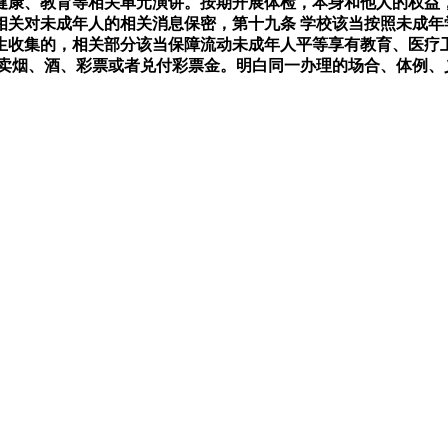
健康、教育等相关单元演讲。按期开展体检，本身和他人的权益
相关对未成年人的相关消息保密，第十九条 学校该当按照未成年
的，相关部分该当保障流动未成年人平等享有教育、医疗卫生等根基公
发卖烟、酒、彩票或者兑付彩票金。明白同一办理的场合、体例、