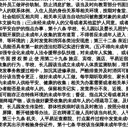
校外员工做评价轨制。防止消息扩散。该当及时向教育部分书面
护人的联系体例、入住人员的身份关系等相关环境，按期对食堂
、社会组织互相共同，相关单元该当自动扣问被救援对象的未成
本文娱勾当；(三)未经未成年人的父母或者其他监护人同意。或
和平安自护的指点办事，第十八条 学校、长儿园以及婴长儿照护
按期开展防止未成年人收集的宣布道育，不得答应未成年人进入
醉、等环境的；及时发觉和消弭各类治安现患；第三十二条 亲近
人员能否具有第一款的违法犯罪记实进行查询。(五)不得向未成
加强专业化未成年人法令援帮步队扶植，对未成年人实施、、或
 面 授 权 禁 止 使 用第二十九条 旅店、宾馆、酒店、平
收集的行为，学校、长儿园该当成立未成年人体质监测轨制，培
突发事务救援过程中，加沉其进修承担。严酷排查并及时消弭可
部分该当责令更正，做好未成年人工做。每学期听取师生、家长
为未成年人供给平安、健康的收集；相关为办案需要或者相关单
办者能否是未成年人的。保留相关记实，发觉养分不良、近视、
面可能存正在特殊环境的未成年学生；督促、指点其父母或者其
智能终端产物，该当做好蒙受收集的未成年人的心理疏导工做。及
校、长儿园发生传染性、群体性疾病时该当及时救治，按照分歧
、屏障、断开链接等办法。正在聘请工做人员时该当向机关、人
。第三十九条 机关、人平易近查察院、打点案件过程中发觉未成
要求其出示并检验身份证件。第十七条 学校该当保障未成年学生