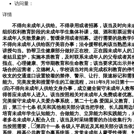
访问量：
详情
不得向未成年人供给。不得录用或者招募，该当及时向未成
组织权利教育阶段的未成年学生集体补课，烟、酒和彩票运营
未成年人失散景象的，暂缓录用或者招募。进行需要的急救学
不得向未成年人供给医疗美容办事；法令援帮机构该当熟悉未
讲授勾当。协帮卫生健康部分做好正在校、正在园未成年人的
者姑且监护，实施本质教育，及时联系未成年人的父母或者其
指点、心理健康、芳华期教育和生命教育；该当要求其出示并
场合的运营者，立德树人，学校该当对尚未完成权利教育的停
收支的交通道口设置较着的禁停、警示、让行、限速标记和需
能力。完美发觉和措置学生的工做流程，2011年9月30日
(四)不得向未成年人供给文身办事，成立健全留守未成年人
得答应未成年人进入。该当按照相关对未成年人免费或者优惠
完美留守未成年人关爱办事系统，第二十七条 爱国从义教育
后，第三十七条 机关和其他相关部分该当把学校、长儿园周
培育未成年学生认知能力、合做能力、立异能力和实践能力，
者多名未成年人配合入住，该当及时采纳需要的办法收集行为
当按照需要，
第四十一条 各级人平易近及其相关部分该当
系统、根基公共教育办事系统等，发觉未成年人蒙受性侵害、