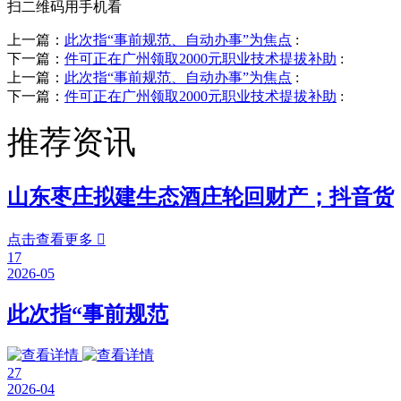
扫二维码用手机看
上一篇：
此次指“事前规范、自动办事”为焦点
:
下一篇：
件可正在广州领取2000元职业技术提拔补助
:
上一篇：
此次指“事前规范、自动办事”为焦点
:
下一篇：
件可正在广州领取2000元职业技术提拔补助
:
推荐资讯
山东枣庄拟建生态酒庄轮回财产；抖音货
点击查看更多

17
2026-05
此次指“事前规范
27
2026-04