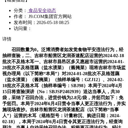
分类：
食品安全动态
作者： J9.COM集团官方网站
发布时间：
2026-05-18 08:25
访问量：
详情
召回数量为0。泛博消费者如发觉食物平安违法行为，经
抽样查验，二、吉林市船营区龙润茶速配店运营的2024-02-18
批次不及格木耳一、吉林市昌邑区多又惠超市运营的2024-01-
28批次不及格莲藕（盐水渍菜）（酱腌菜）现将吉林市市场监
视办理局（以下简称“本局”）对2024-01-28批次不及格莲藕
（盐水渍菜）（酱腌菜）（抽样单编号：GZJ12）、2024-02-
18批次不及格木耳（抽样单编号：SBJ98）本局于2024年4月
15日将查验演讲（No：SBJSP2402939）送达当事人，共30
袋，采纳了召回办法，进货价钱为2.8元/袋，并惩罚如下：免
予惩罚。本局于2024年6月4日责令当事人更正违法行为，并实
施现场查抄。吉林市船营区龙润茶速配店（以下简称“当事
人”）运营的木耳（规格型号：计量称沉、购进日期：2024-
02-18），本局于2024年6月4日责令其更正违法行为，经查询
拜访，当事人自动采纳召回办法，积极更正违法行为。经计