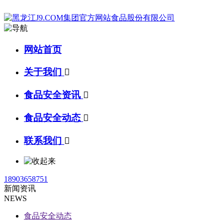
网站首页
关于我们

食品安全资讯

食品安全动态

联系我们

18903658751
新闻资讯
NEWS
食品安全动态