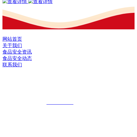
网站首页
关于我们
食品安全资讯
食品安全动态
联系我们
黑龙江J9.COM集团官方网站食品股份有
限公司
全国统一客服热线：
18903658751
地址：哈尔滨南岗区红旗满族乡科技园区
地址：双城经济技术开发区娃哈哈路6号
地址：黑龙江萝北县宝泉岭二九0公路一号