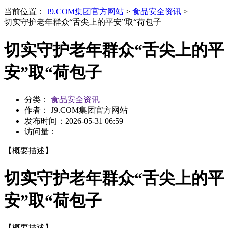
当前位置：
J9.COM集团官方网站
>
食品安全资讯
>
切实守护老年群众“舌尖上的平安”取“荷包子
切实守护老年群众“舌尖上的平
安”取“荷包子
分类：
食品安全资讯
作者： J9.COM集团官方网站
发布时间：
2026-05-31 06:59
访问量：
【概要描述】
切实守护老年群众“舌尖上的平
安”取“荷包子
【概要描述】