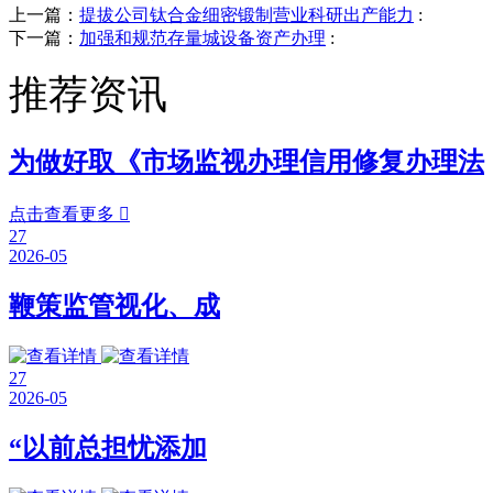
上一篇：
提拔公司钛合金细密锻制营业科研出产能力
:
下一篇：
加强和规范存量城设备资产办理
:
推荐资讯
为做好取《市场监视办理信用修复办理法
点击查看更多

27
2026-05
鞭策监管视化、成
27
2026-05
“以前总担忧添加