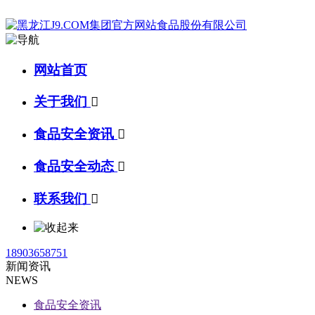
网站首页
关于我们

食品安全资讯

食品安全动态

联系我们

18903658751
新闻资讯
NEWS
食品安全资讯