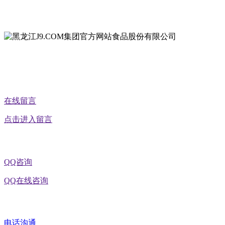
地址：黑龙江省延寿县工业园区北泰山路5号
公众号二维码
在线留言
点击进入留言
QQ咨询
QQ在线咨询
电话沟通