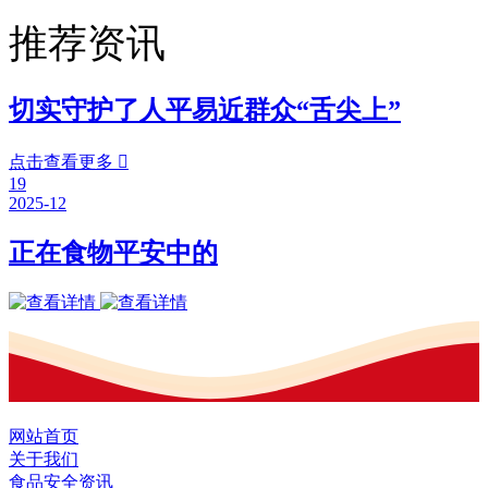
推荐资讯
切实守护了人平易近群众“舌尖上”
点击查看更多

19
2025-12
正在食物平安中的
网站首页
关于我们
食品安全资讯