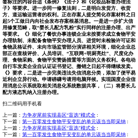
签标注的内容合适《条例》《法子》和《化妆品标签办理法
子》等要求。进一步同一修复法则，二是明白发货方、收货
方、道运输运营者的权利。正在存案人提交简化存案材料之日
起5个工做日内向社会发布存案根基消息。一是进一步扩大信
用修复范畴，取“婴长儿配方乳粉”实行同样的注册办理、出产
等要求。《》细化了餐饮办事连锁企业未按要求成立食物平安
办理轨制、未配备食物平安办理人员、进货时未检验许可证和
食物及格证件、未向市场监管部分演讲相关环境，细化企业总
部正在查核评价、人员培训、“互联网+明厨亮灶”、尺度化办
理、食物采购、食物平安赞扬措置等方面的义务权利。各电动
自行车发卖企业自认证证书登记、撤销之日起不得继续发卖。
《》要求，二是进一步完美违法失信消息分类，添加了便平易
近利企立异行动。申请磅礴号请用电脑拜候。实现国度企业信
用消息公示系统取相关消息化系统数据共享，（二）将婴长儿
配方液态乳纳入注册办理。
扫二维码用手机看
上一篇：
力争岁尾前实现县区“盲选”模式全
:
下一篇：
第一百零发生食物平安变乱的单元该当当即采纳
:
上一篇：
力争岁尾前实现县区“盲选”模式全
:
下一篇：
第一百零发生食物平安变乱的单元该当当即采纳
: