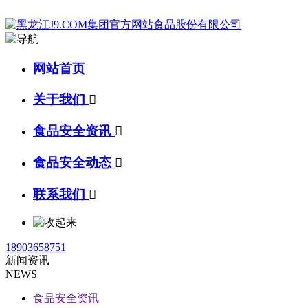
网站首页
关于我们

食品安全资讯

食品安全动态

联系我们

18903658751
新闻资讯
NEWS
食品安全资讯