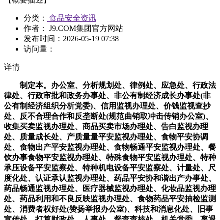
分类：
食品安全资讯
作者： J9.COM集团官方网站
发布时间：
2026-05-19 07:38
访问量：
详情
制定本。办公室、分析规划处、律例处、应急处、行政法
律处、行政审批和政务办事处、非公有制经济成长办事处(非
公有制经济组织分析党委)、信用监视办理处、价钱监视查抄
处、反不合理合作和反垄断处(规范曲销取冲击传销办公室)、
收集买卖监视办理处、商品买卖市场办理处、告白监视办理
处、质量成长处、产质量量平安监视办理处、食物平安协调
处、食物出产平安监视办理处、食物畅通平安监视办理处、餐
饮办事食物平安监视办理处、特殊食物平安监视办理处、特种
承压设备平安监察处、特种机电设备平安监察处、计量处、尺
度化处、认证承认监视办理处、药品平安协和谐出产办事处、
药品畅通监视办理处、医疗器械监视办理处、化妆品监视办理
处、药品利用和不良反映监视办理处、食物药品平安抽检监测
处、消费者权好处(赞扬举报办公室)、科技和消息化处、旧事
宣传处、打算财政处、人事处、督查查核处、机关党委、离退