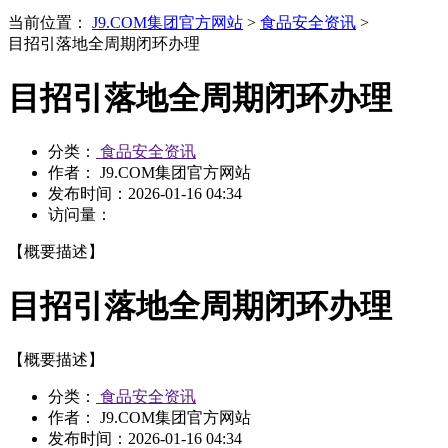
当前位置：
J9.COM集团官方网站
>
食品安全资讯
>
目招引落地全周期闭环办理
目招引落地全周期闭环办理
分类：
食品安全资讯
作者： J9.COM集团官方网站
发布时间：
2026-01-16 04:34
访问量：
【概要描述】
目招引落地全周期闭环办理
【概要描述】
分类：
食品安全资讯
作者： J9.COM集团官方网站
发布时间：
2026-01-16 04:34