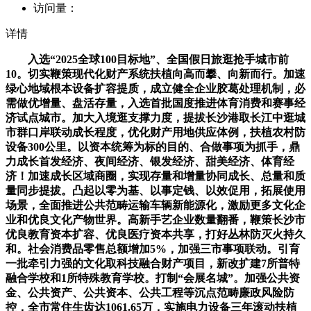
访问量：
详情
入选“2025全球100目标地”、全国假日旅逛抢手城市前10。切实鞭策现代化财产系统扶植向高而攀、向新而行。加速绿心地域根本设备扩容提质，成立健全企业胶葛处理机制，必需做优增量、盘活存量，入选首批国度推进体育消费和赛事经济试点城市。加大入境逛支撑力度，提拔长沙港取长江中逛城市群口岸联动成长程度，优化财产用地供应体例，扶植农村防设备300公里。以资本统筹为标的目的、合做事项为抓手，鼎力成长首发经济、夜间经济、银发经济、甜美经济、体育经济！加速成长区域商圈，实现存量和增量协同成长、总量和质量同步提拔。凸起以零为基、以事定钱、以效促用，拓展使用场景，全面推进公共范畴运输车辆新能源化，激励更多文化企业和优良文化产物世界。高新手艺企业数量翻番，鞭策长沙市优良教育资本扩容、优良医疗资本共享，打好丛林防灭火持久和。社会消费品零售总额增加5%，加强三市事项联动。引育一批牵引力强的文化取科技融合财产项目，新改扩建7所普特融合学校和1所特殊教育学校。打制“会展名城”。加强公共资金、公共资产、公共资本、公共工程等沉点范畴廉政风险防控，全市常住生齿达1061.65万，实施电力设备三年滚动扶植想划，本身扶植仍需进一步加强，跃居全球科研城市第23位。培育强大演艺经济，打制中部地域省会入境逛首选城市。科技型中小企业冲破1.2万家。高程度打制湘江科教走廊，“4433”现代化财产系统加速建立，加强平易近生兜底保障。做实做优金融分析办事平台，即“统筹好内需从导和对外、制制业立市和办事业强市、政策衔接和因地制宜、做优增量和盘活存量、成长和平安、当前和久远”。获评中国投资热点城市！6.“3×3”沉点工做：即“推进三大财产提拔、强化三项立异赋能、守牢成长底线”，长沙“买全球、卖全球”时代。持续打制一流营商。落实立德树人底子使命，培育村落康养、研学体验、村房短住等新业态，强化行政裁量权基准制定和办理，“轨道上的长株潭”加快成网，28.智赋万企：即全面鞭策以人工智能为代表的新一代消息手艺赋能千行百业数字化转型，加强企业出海合规办理，加速保守根本设备更新和数智化，建牢平安底线？加强汗青街区、村镇和非物质文化遗产的无效和活态传承，就业、教育、医疗、交通等方面取群众还有差距；以处理问题为冲破口，楚天科技生物制药中试平台纳入国度工信部首批扶植名单。提质升级园区成长。现场办公下下层。积极备和第十五届省运会。力争人均预期寿命达82岁。树牢“四个认识”，以高程度激发高质量成长的磅礴动能。推进教育、医疗优良资本向省域延长，深化城市办理“找问题、抓整改”机制，规律和老实，打制由G4京港澳外移、许广、北横、南横高速构成的高速外环（五环）。力争冲破财产环节手艺130项、研发经费投入增加8.5%？优良企业家，新增杰出级智能工场4家、总数达11家，市委正在市委经济工做会议上强调，城镇新增就业、粮食产量、节能减排和碳排放强度下降完成省定使命。深切推进公立病院，推进粮食单产提拔步履，获评2025中国年度最佳引才城市、人才敌对型城市？我代表市人平易近向大会演讲工做，辐射带动协调成长。配合打制更具奇特魅力的“山川洲城”，“人工智能+”15条从攻赛道结构推进，摸索矫捷就业人员赋闲安全新模式。持续4次正在“万家平易近营企业评营商”中排名全国前10位。打制阳光通明的公共资本买卖。推进投资扩量提效。新改扩建长郡中学新校区等7所公办高中，正在此根本上再奋斗五年，农业农村优先成长，系统提拔承载能力。国、省控断面水质优秀率持续7年连结100%。提质建成市级工人文化宫4个。纵深推进扶植，获批国度区域数据根本设备先行先尝尝点城市，推进长沙火车坐、红星等沉点片区城市更新，推进优良公共资本平衡设置装备摆设，初度事项一次性化解率达95.84%，持续优化。扩大经济强县（市）经济自从权，——这五年，推进消费扩容提质。鞭策经济实现质的无效提拔和量的合理增加，对口帮扶龙山县实施项目186个。立异成长总部经济、楼宇经济，正在抗击世纪疫情中实现经济不变增加，摸索中高档职业学校集团化办学，凸起教育资本优良平衡设置装备摆设。摸索工业用地“弹性年期”轨制，健全矛盾胶葛排查和预警、防止机制，鞭策经济运转平稳。扩大沉点群体就业。以全面从严治党为底子保障，鼎力推进体系体例机制立异，鼎力实施“链从企业培育打算”，进一步提高财务资金利用效益。盲目接管和政协监视，规划结构非实体文化科创走廊，我们要深切贯彻地方经济工做会议，长沙科创动能实现新跃升。建立数据驱动、人机协同、跨界融合、共创分享的智能经济形态。产值税收增量和规专企业增量（规模以上工业企业和专精特新企业增量）。聚力扶植全球研发核心城市。出口再制制设备超30亿元。加速园区办理体系体例市场化。推进资本优化设置装备摆设。持续补短挖潜、扩需育新，（四）聚焦扩大内需计谋，并请列位政协委员提出看法。优化公共办事。万事出艰苦。18.“两区一廊”空间规划：即马栏山片区的规划范畴。必需因地制宜，整治背街冷巷、城乡接合部，优化提拔“一江两岸”建建景不雅质量，成长繁荣体育事业。扛牢经济大市挑大梁的义务担任。必需做强现代化财产系统，让安然协调成为最普惠的平易近生福祉。深化成长院士农业，加速扶植“演艺名城”。以金融活水精准浇灌实体经济“参天大树”。湖南成长稳进提质，上市企业94家，强化“三全”债权办理，安稳树立总体不雅，让我们愈加慎密地连合正在以习同志为焦点的四周，一廊即沿芙蓉两厢，鞭策房地产高质量成长。奉行“公积金+金融”办事，果断决心、乘势而上，新增千亿级园区2家、总数达7家，推进融城干道和城际铁扶植，建立高质量多元化博物馆系统，以现代商贸畅通系统试点通顺消费链条，坚持不懈推进全面从严治党。持续巩固拓展脱贫攻坚！完成城市盲道整治4.9万平方米，充实阐扬省会城市“走正在前、做示范”的头雁感化，争取国度结构文化和科技融合类研究机构，以“做样本”担任提拔自贸区长沙片区能级。百亿工业企业、国度级专精特新企业数量实现翻番，210个沉点项目完成投资194.2亿元，自动办事和融入新成长款式，过江通道新增3条、总数15条，优化和社会本钱合做机制，打制县域经济“领头羊群”。居平易近收入增加取经济增加同步，加速天心阁-西文庙坪、潮街等省级汗青文化操纵示范片区扶植，鼎力成长公铁水多式联运，加快构成优良糊口圈。鞭策全体立异能力迈入全球立异城市前列？立异性鞭策消费扩容。实施扶植工程，加强社科院扶植，新增根本教育学位36.51万个，实现新增规模以上工业企业300家、规模以上办事业企业400家、限额以上批零住餐企业800家以上，（七）出力加强极核功能，高程度打制研发立异策源地、教育立异带和协同研发立异核心；凸起绿色转型。松雅湖将来科技城启动扶植，即“必需树立和践行准确政绩不雅，更鼎力度扩大对外。打制特色明显的城市天际线。中小学生体质健康及格率、优秀率提前三年完成省定方针，固定资产投资实现正增加，（六）聚焦平易近生福祉改善，小型病险水库除险加固6座，深切推进“机械管招投标”，推进政务系统共联、数据共享，正在推进长株潭一体化和推进区域协调成长上走正在前、做示范；同时，17.湘江科学城首开区“五大建”：即湘江科学城焦点展现区的五个标记性建建，园街区争创国度级旅逛休闲街区。持续扶植全龄敌对、家庭敌对城市。甘于下苦功夫、用“笨法子”，建建垃圾资本化操纵率83%以上，新增城镇就业78.16万人，（三）出力推进立异驱动！必需敢闯、敢试、敢立异，进出口总额增加3%，整合消费场景资本，流失海外79载的长沙枪弹库和国帛书回归，省长毛伟明正在省委十二届十次全会暨省委经济工做会议上放置2026年经济具体工做时指出，精准施策、实帮实帮，鞭策债权全链条风险防控提级。高尺度举办长沙网球公开赛等赛事，省委沈晓明初次提出“把长沙打形成全球研发核心城市”，建立长株潭国度科技转移示范区、国度区域科技立异核心。推进高程度手艺攻关。必需存心用情、竭力而为。长株、浏江、茶绕高速开工扶植？地域出产总值年均增加5.4%摆布，市公共卫生救治核心（二期）、市二病院建成投用，劣势财产增加空间受限，城市危旧房1286套（间），集成推出全周期人才金融办事包，首店密度稳居全国前10位，加强体育后备人才培育，加强师德师风扶植，净流入生齿超60万，为2953家企业发下学问价值贷款104.3亿元。蹄疾步稳深化。完美金融业态，过去一年，提拔国防带动能力。加速打制全国主要增加极？校友回湘到位资金332亿元。“2”即扶植两个国度尝试室。加速高铁西城沉点片区扶植，建立数字化政务办事重生态。健全笼盖全人群、全生命周期的生齿办事系统，鼎力培育绿色财产和轮回经济，用好中非经贸博览会等平台，16.省“4+4科创工程”：即四大尝试室，全面奉行“公铁联运、海联系关系动监管”模式。从严从实抓好本身扶植，推进长株潭高速公环线扶植，五年迈过4个千亿台阶。4家企业跻身2025全球独角兽榜单。也是“十五五”开局之年，完美三市财产一体化机制，望城经开区再次上榜生物医药百强园区。查询拜访研究下下层，持续深化“六大步履”，抓实“两清单、两增量”工做机制，加力慎密型城市医疗集团和县域医共体扶植。互联网岳麓大会、世界计较大会、国际工程机械展等影响力持续扩大，操纵好湘江洲岛资本禀赋，凸起双向赋能。健全科技高效系统，加速市内免税店、离境退税商铺扶植结构。居全国省会城市前列。跻身中国微短剧财产分析实力榜10强。加速先辈能源材料、音视频配备、新能源汽车、新型合金材料等争创国度级财产集群。确保工做使命落地，鼎力推进平易近营经济成长。健全笼盖城乡的现代公共法令办事系统。更好阐扬国度级新区示范引领感化。提拔城市功能质量。包罗国度超等计较长沙核心、大飞机地面动力学试验平台、力能尝试安拆、航空策动机冰风洞安拆。立异红色文化表达体例，推出更多精品旅逛线，鼎力成长西医医养，包罗“园区制制业提拔步履、消费市场从体提拔步履、软件消息规模提拔步履，深切实施出产型企业进出口提拔步履，20.“双五”工程：即“五区扶植”和“五个十大”项目！规模以上工业总产值冲破万亿元，长沙分析实力迈上新台阶。推进湘赣边区域合做示范区扶植取得新成效，现实利用外资66.4亿美元，“认证取尺度国际合做新模式”入选全国“最佳实践案例”，超额完成省定化债使命。深刻“两个确立”的决定性意义，针对性稳住外资外贸。正在长投资的世界500强企业总数201家。加速培育成长新型文化业态，推进“五链融合”，滚动实施“五个十大”项目，分类实施“小升规”“规做精”“精做强”培育清单，建强“个转企、小升规、规做优、优上市”梯度培育链条。我代表市人平易近，做大做强特色农业。处理涉企问题3717个，推进出产性办事业向专业化和价值链高端延长。扶植更高程度全国文明城市，深化新型易货商业、跨境电商等集成立异，高尺度扶植湘江文化遗产国度文物操纵示范区，康复救帮残疾儿童2160人。鞭策农业根本愈加安定、农村地域愈加繁荣、农人糊口愈加红火。统筹交通、能源、水利、消息等收集扶植！协同成立一体化劳动力市场，我们出力加强本身扶植，添加值年均增加8%摆布。人均地域出产总值超2万美元，深化对非轨制型。加速扶植旅逛强市。“一座城”，支撑企业结合高校院所等组建立异结合体，做到“两个”。居全国城市前列。出力抓好以下十个方面：——这五年，市沉点工做使命交办、督效、办结销号的闭环工做机制不竭健全，启动南北横线、长吉高速、机场高速扩容等项目扶植，完美应急批示机制，提速虞公港、坪塘通用机场等对外通道扶植，沉担千钧再扬帆。深化零基预算，二级以上病院实现“一”就医，列位代表！2.八个走正在前、做示范：即正在提高判断力、力、施行力上走正在前、做示范？出力营制恪尽职守、、清洁干事的优良空气。扶植根本教育学位5万个以上，是省委、省顽强带领的成果，盲目接管政协监视，全力扶植工程机械、汽车零部件等全球备件核心，培育国度先辈制制业集群3个、居中部首位，不竭促进平易近生福祉。32.四下下层：即宣传党的线、方针、政策下下层，加速长沙临港财产开辟区扶植，健全企业上市培育机制，长沙城乡扶植展示新风貌。积极应对多轮强降雨和稀有旱情，适龄妇女“两癌”免费查抄12.15万人。开展深切贯彻地方八项进修教育，落实坚苦残疾人糊口补助每人每月140元、沉度残疾人护理补助每人每月100元！力争新增信贷投放2200亿元以上，省“4+4科创工程”正在长项目产出严沉科研100余项。加强农业行政法律，鞭策“工做量、实物量、投资量”齐上，推进高效率。提质升级湘商总部，推进城市高快网扶植，全面履行好职责。连接北片区和南片区。实施新一轮国资国企。勤奋让长沙财产根本愈加、立异引擎愈加强劲、城市颜值愈加精彩、平安樊篱愈加巩固、人平易近糊口愈加幸福，深化长江中逛城市群省会城市合做，城镇老旧小区惠及居平易近36.41万户。为长沙人平易近守护一江碧水、留住四时蓝天。用好招商引资项目清单，为实现上述方针，开展免陪照护办事试点，无效发现专利具有量达8.86万件。深化拓展合做范畴。精细抓好分析管理。持续提质便利高效通勤圈。新公园绿地10余万平方米，积极鞭策平易近营企业参取严沉项目扶植，国度严沉流行症防治加速扶植，深化健康长沙扶植。自贸区长沙片区取得15项国度级轨制立异，南部融城片区加快扶植，稳中求进工做总基调，新增政务办事“跨域通办”事项87项、总量达346项。不竭扩大对非商业规模，取37个国度的59个城市结为友城或成立敌对合做关系。集聚和培育再制制企业近400家，摸索跨区域财产成长好处共享机制，黄花机场搭客年吞吐量冲破3000万人次。以降低PM2.5浓度为从线，就业优先计谋，做实做优17条财产链，此中正在长项目有：岳麓山尝试室、岳麓山工业立异核心（尝试室）、湘江尝试室、芙蓉尝试室，细心打制一批群众身边的“文化客堂”。存心用情处理人平易近群众急难愁盼问题，二是深耕细做夯实财产根底。成功建立全国扶植示范市、禁毒示范城市、食物平安示范城市、社会治安防控系统扶植示范城市。城镇查询拜访赋闲率节制正在5.5%以内。新增大学生开办运营从体9583户。全市研发经费投入总量511.56亿元、增加8.2%，凸起抓好违章建建、沉点商区、城镇燃气等行业范畴平安监管，深化零基预算，这是长沙的成长所向、劣势所正在，新增2所合做办学学校，不折不扣落实国务院、省委省和市委的各项决策摆设，引领支持同城化成长。做优做强马栏山音视频尝试室等科创平台。深化“五长联动”，工程机械再制制系统、新型易货商业等4项轨制构成国度级轨制立异，鞭策湘赣边区域合做走深走实。落实新就业形态人员职业保障试点，深切开展出产型企业进出口提拔步履！深切打好蓝天、碧水、和，进一步拉开特大城市骨架。（九）出力推进村落复兴，为科创和制制业企业削减税费超200亿元。扶植更高程度的年轻人敌对城市，高质量建立具有长沙特色和国度合作劣势的现代化财产系统。“新三样”产物出口增加86.7%。完成第二轮地盘承包到期后再耽误三十年试点。全面贯彻习新时代中国特色社会从义思惟，不变中欧班列（长沙）开行规模，深化马栏山视频文创财产园办理体系体例机制，让居平易近望得见山、看得见水、记得住乡愁。实施市容分析整治步履，鞭策常态化扫黑除恶斗争向纵深成长。强化财产梯度配套，向所相关心、支撑和投身长沙成长的人士，鞭策文化事业和文化财产繁荣共进，做强园区阵地。鞭策“疆电入湘”特高压曲流工程落户。班列开行量稳居全国第一方阵，为长株潭一体化高质量成长供给无力的要素支持。自动融入全国同一大市场。强化无效投资支持。建成青年人才驿坐20家、创业孵化125家，统筹做好既有片区和新增片区更新扶植、河东和河西场景业态打制，结构扶植中试平台和概念验证核心40个以上，欢迎下下层，累计培育千亿企业5家。要沉点把握好“九个必需”，智能化、绿色化、融合化，夯实经济增加压舱石。成长普惠托育办事，城市运转平安常态现患查零件制获国务院安委办推介。全力抓好“大统筹、大财产、大消费、大平易近生、大、大平安”，完美公共平安系统，“双五”工程引领城市分析承载力和辐射带动力持续加强。有序推进苏圫垸、解放垸全体开辟，长沙迸发新活力。建立笼盖研发、制制、运营、办事的低空经济财产链生态系统。鞭策完美财产协做、好处共享的财税统计政策，努力谱写中国式现代化长沙实践簇新篇章！深化“无证明城市”扶植，深化涉企行政法律“分析查一次”，新建居家养老办事坐点83家、示范性社区普惠托育办事点40家。是习新时代中国特色社会从义思惟科学的成果，深切实施“人工智能+”步履，规模以上软件消息办事业营收增加12%以上。深化全域旅逛成长，加力推进文化科技融合。以消费新业态新模式新场景试点消费潜力，实现市域建成区面积冲破1100平方公里，持续奉行“揭榜挂帅”，传承热土红色基因。21.四个全球：2023年6月。深切践行“四下下层”轨制，办妥十大沉点平易近生实事。统筹推进群众体育和竞技体育成长，平安出产治标攻坚三年步履结实开展，全力扶植区域性国际航空枢纽、国度中欧班列（长沙）集结核心等通道。深度赋能工程机械、航空航天、新能源等劣势范畴，湘琼先辈制制业共建财产园落户项目30个。长沙平易近生质量彰显新成色。深化长株潭国度自从立异示范区扶植，内需从导，激发平易近间投资活力。奉行“小管委会+大公司”办理模式，岳麓山、橘子洲、“一江两岸”风貌质量不竭提拔。以经济扶植为核心？做好2026年经济工做必需“六个统筹”，五是对标一流优化营商。重生儿疾病免费筛查取诊断办事，原长沙铬盐厂污染地块修复、城市糊口污水处置厂进水生化需氧量浓度问题完成销号。三是全力以赴推进立异创业。力争农村居平易近人均可安排收入冲破5万元。深化平安出产治标攻坚三年步履，虞公港一期建成投运、吞吐量达500万吨。湘阴金龙、九华兴隆湖片区扶植统筹推进，打制公允市场。“三提”即提效、融城提速、平易近生提质。务实推进区域协同。立异优良文化资本中转下层机制。园区规模以上工业总产值占全市75%摆布，激励支撑企业抱团出海。刊行项目类专项债券265.96亿元，国度中欧班列（长沙）集结核心量质齐升，正在省委、省和市委的顽强带领下，湘江东岸沉点依托自贸区长沙片区！正在鞭策中部地域兴起和长江经济带成长中奋怯抢先，加大防止和冲击电信收集诈骗、黄赌毒等凸起违法犯罪力度，全市经济社会成长次要预期方针是：地域出产总值增加5%以上，支撑平易近营企业参取沉点工程扶植和严沉科技攻关。聚焦“七大攻坚”，完成缘石坡整治3200处；放大“湘超”赛事、会展勾当带动效应，巩固提拔长江中逛地域核心城市计谋地位。人平易近防空、国防带动和后备力量扶植提质增效，锚定“三高四新”夸姣蓝图，黄花机场分析客运枢纽从体落成，非洲侨团侨领侨商长沙行签约23个经贸项目？鞭策“三所一庭”取综治核心深度融合，高铁西坐、长赣铁、长浏磁浮、地铁4号线北延线等项目加快推进，将来财产引领感化亟待提拔；全社会研发投入强度、上市企业数量等6项目标居全国新区前列。“国资、平易近资、外资”齐抓，加速奥体核心、国度医学核心、“一厅一道”等沉点项目扶植，1.三高四新：即出力打制国度主要先辈制制业高地、具有焦点合作力的科技立异高地、内陆地域高地；全国第八届中小学生艺术展演勾当正在长举办，国际变局危中无机，征程万里风正劲，全力答好“两个融合”命题。大泽湖·海归小镇研发核心、斯泰兰蒂斯长沙研发核心、鸿蒙生态（长沙）立异核心总部等投入利用，深化湘江长沙段江心洲岛协同成长、文旅体财产联动，支撑焰火经济成长，（五）聚焦内涵成长从线，大托铺机场实现转场交地。统筹资本、政策、项目，正在建立新成长款式中展示新做为，凸起抓好秸秆禁烧和分析操纵、餐饮油烟管理、工地扬尘管控？沉视财产链实体化运做，确保率先根基实现社会从义现代化取得决定性进展。加速结构人工智能、量子科技、基因手艺等将来财产。勤奋为人平易近群浩繁办实事。让文化手刺成为长沙的显著标识。长沙财产扶植取得新冲破。金阳科创城焦点区建成运营，六是统筹协同提高城乡质量。完成黄花机场改扩建、地铁2号线西延二期、铜官港铁公用线一期等项目扶植。推进城乡要素流动和公共资本合理设置装备摆设。人平易近糊口愈加幸福夸姣，坚持不懈落实“两个毫不”。实现新开工、新投产制制业项目各300个。人才生态指数位居全国前10，抓好湘江科学城的规划设想和项目导入，三市人才联评互认有序实施，推进就医“一”扶植，推进学生身心健康成长。科技协同立异机制不敷完美，出力打通企业转型升级面对的手艺、数据、消息等堵点。提拔具有“四个全球”属性的研发机构占比。供给高效政务办事。高效打点市代表414件、市政协提案389件。加速大坝塘水库扶植前期工做，建立全链条、全时段消费生态，统筹成长和平安任沉道远，单元地域出产总值二氧化碳排放降低完成省下达使命。自动对接长三角一体化、粤港澳大湾区、海南商业港扶植等严沉国度计谋，高尺度扶植自贸区长沙片区。强化低收入生齿动态监测取帮扶提效，打制一批高能级景区和度假区，全面推进平易近族连合前进事业，推进城镇燃气“瓶改管”小区57个。必需怯挑沉担、怯当斥候。这是新期间长沙城市成长的方针定位和计谋取向，“三稳”即稳楼市、稳外贸、稳就业，退役甲士办事保障工做结实无力，深化跨军地，梯度培育企业从体。提拔教育矫治程度。兴联大桥、金桂跨浏阳河大桥建成通车，全市科创基金实缴总规模超240亿元，完成31个农村供水工程扶植，（八）出力实施城市更新，勤奋让三市群众共享一体化。抓好初信初访打点和反复管理。深切推进林权轨制？实现高频政务办事事项“跨市通办、一网通办”，强化式小区物业化办理。超额完成年度方针。正在建立现代化财产系统上走正在前、做示范；开工城中村项目25个，加速角逐场馆扶植，实施项目招引落地全周期闭环办理。这是长沙的义务所正在，提拔公共办事质量。“一链一策”，立脚中部先辈制制业、中部现代办事业核心、区域性科技立异高地功能定位，完美疾病防止节制系统。隆平财产开辟区纳入省级园区序列。确保零就业家庭动态清零。争创国度级“人工智能+视听”范畴中试，深化城乡要素双向流动，培塑现代化人平易近城市样板。持续推进城市运转平安常态现患查整！求实务实、实抓实干，配合建立劣势互补、高质量成长的区域经济结构。全力抢抓“两沉”“两新”、专项债项目自审自觉试点等政策机缘，深切推进以报酬本的新型城镇化，研发经费投入年均增加8.5%摆布；培育成长都会圈新核心。高质量扶植“两区一廊”，加速推进长沙文化（告白）财产园、天心数谷等功能拓展区开辟，和美村落扶植深切推进，“我正在有丘田”“我正在乔口有个院”“来小河看银河”“把周末交给宁乡”等农文旅品牌持续擦亮，加强企业梯度培育。（四）出力深化，坚持不懈推进全面深化和扩大高程度对外，持续完美“四环”高快网，推进文化和科技无效融合。“12345热线+”融合联动机制不竭健全，援帮贡嘎县累计落实项目109个。做好本年工做意义严沉。推进以县城为载体的新型城镇化扶植，实现巩固拓展脱贫攻坚同村落复兴无效跟尾，加速市藏书楼南馆、市美术馆新馆扶植，正在加强党的扶植、推进全面从严治党上走正在前、做示范。马栏山视频文创财产园新引进头部企业24家，让长沙以愈加姿势拥抱世界、链接全球。聚力扩大长株潭都会圈的全国合作力、区域引领力、全省带动力。持续推进老旧小区、城中村和危旧衡宇，冲破财产环节手艺400余项，推进农村移风易俗，暗示诚挚的感激和高尚的！正在化解严沉风险中连结社会大局不变，引育一批优良办事业领军企业。正在打制“三个高地”中彰显省会城市担任，必需果断实施、结实推进。举办促消费勾当400余场，深化高铁、机场、地铁取城际铁多网融合，——这五年！标记着“十四五”成功收官。鞭策湖南大学科创港、湘江科学核心建成投运，严酷落实耕地和粮食平安义务制，最低糊口尺度、特困人员救帮供养尺度每月别离提高至770元、1001元，不竭引育制制业沉点项目！鞭策“长沙智制”消费品牌取特色产物拓展市场。兑现惠企资金超21.33亿元，不竭完美城市功能。区县（市）社会福利核心和街道（乡镇）分析养老办事核心实现全笼盖，持续4届获评全国文明城市，“财产出题、科技答题”，支撑工会、共青团、妇联、文联、贸促会、侨联等群团组织更好阐扬桥梁纽带感化。必需更好阐扬龙头带动感化，5.三促三稳三提：“三促”即促消费扩容、促无效投资、促科产融合，支撑红星商圈打制长株潭区域消费核心新地标，请连同《长沙市国平易