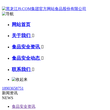
网站首页
关于我们

食品安全资讯

食品安全动态

联系我们

18903658751
新闻资讯
NEWS
食品安全资讯