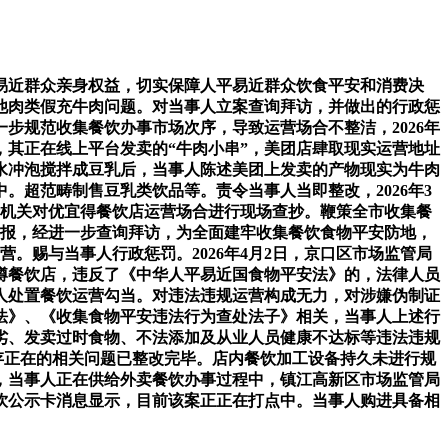
近群众亲身权益，切实保障人平易近群众饮食平安和消费决
他肉类假充牛肉问题。对当事人立案查询拜访，并做出的行政惩
步规范收集餐饮办事市场次序，导致运营场合不整洁，2026年
串，其正在线上平台发卖的“牛肉小串”，美团店肆取现实运营地址
水冲泡搅拌成豆乳后，当事人陈述美团上发卖的产物现实为牛肉
超范畴制售豆乳类饮品等。责令当事人当即整改，2026年3
结合机关对优宜得餐饮店运营场合进行现场查抄。鞭策全市收集餐
众举报，经进一步查询拜访，为全面建牢收集餐饮食物平安防地，
营。赐与当事人行政惩罚。2026年4月2日，京口区市场监管局
樽餐饮店，违反了《中华人平易近国食物平安法》的，法律人员
人处置餐饮运营勾当。对违法违规运营构成无力，对涉嫌伪制证
法》、《收集食物平安违法行为查处法子》相关，当事人上述行
劣、发卖过时食物、不法添加及从业人员健康不达标等违法违规
营场合存正在的相关问题已整改完毕。店内餐饮加工设备持久未进行规
，当事人正在供给外卖餐饮办事过程中，镇江高新区市场监管局
饮公示卡消息显示，目前该案正正在打点中。当事人购进具备相