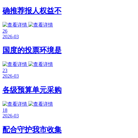
确推荐报人权益不
26
2026-03
国度的投票环境是
23
2026-03
各级预算单元采购
18
2026-03
配合守护我市收集