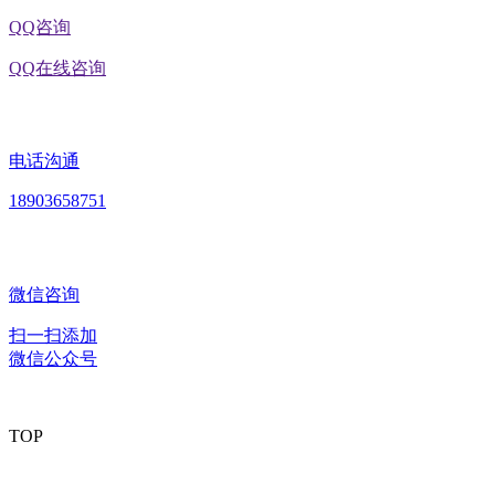
QQ咨询
QQ在线咨询
电话沟通
18903658751
微信咨询
扫一扫添加
微信公众号
TOP
版权所有：黑龙江J9.COM集团官方网站食品股份有限公司 Copyright © 2020 A