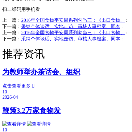
扫二维码用手机看
上一篇：
2016年全国食物平安周系列勾当三：《出口食物、
:
下一篇：
采纳个体谈话、实地走访、审核人事档案、同本
:
上一篇：
2016年全国食物平安周系列勾当三：《出口食物、
:
下一篇：
采纳个体谈话、实地走访、审核人事档案、同本
:
推荐资讯
为教师举办茶话会、组织
点击查看更多

10
2026-04
鞭策3.2万家食物发
10