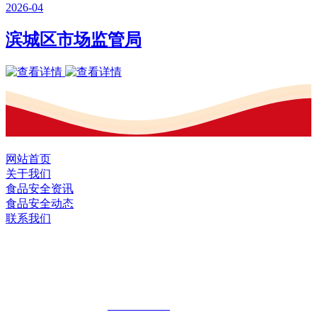
2026-04
滨城区市场监管局
网站首页
关于我们
食品安全资讯
食品安全动态
联系我们
黑龙江J9.COM集团官方网站食品股份有
限公司
全国统一客服热线：
18903658751