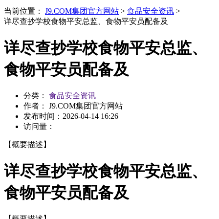
当前位置：
J9.COM集团官方网站
>
食品安全资讯
>
详尽查抄学校食物平安总监、食物平安员配备及
详尽查抄学校食物平安总监、
食物平安员配备及
分类：
食品安全资讯
作者： J9.COM集团官方网站
发布时间：
2026-04-14 16:26
访问量：
【概要描述】
详尽查抄学校食物平安总监、
食物平安员配备及
【概要描述】