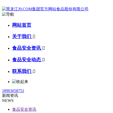
网站首页
关于我们

食品安全资讯

食品安全动态

联系我们

18903658751
新闻资讯
NEWS
食品安全资讯