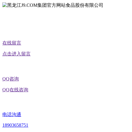
公众号二维码
在线留言
点击进入留言
QQ咨询
QQ在线咨询
电话沟通
18903658751