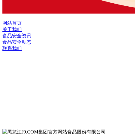
网站首页
关于我们
食品安全资讯
食品安全动态
联系我们
黑龙江J9.COM集团官方网站食品股份有
全国统一客服热线：
18903658751
地址：哈尔滨南岗区红旗满族乡科技园区
地址：双城经济技术开发区娃哈哈路6号
地址：黑龙江萝北县宝泉岭二九0公路一号
地址：黑龙江省延寿县工业园区北泰山路5号