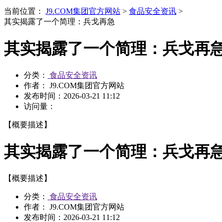
当前位置：
J9.COM集团官方网站
>
食品安全资讯
>
其实揭露了一个简理：兵戈再急
其实揭露了一个简理：兵戈再
分类：
食品安全资讯
作者： J9.COM集团官方网站
发布时间：
2026-03-21 11:12
访问量：
【概要描述】
其实揭露了一个简理：兵戈再
【概要描述】
分类：
食品安全资讯
作者： J9.COM集团官方网站
发布时间：
2026-03-21 11:12