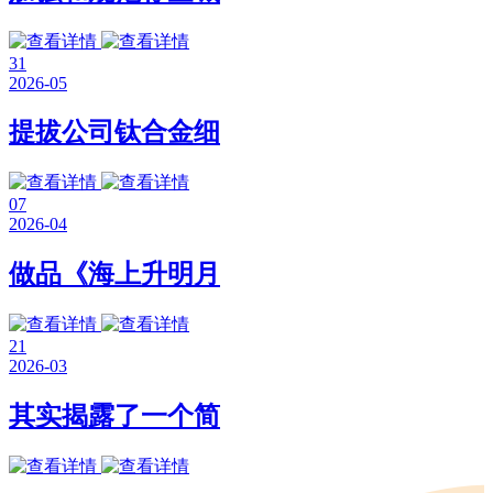
31
2026-05
提拔公司钛合金细
07
2026-04
做品《海上升明月
21
2026-03
其实揭露了一个简