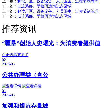
上一篇：
解读厂区、设备设备、人员卫生、过程节制等环
:
下一篇：
以连系部、学校周边为沉点区域
:
上一篇：
解读厂区、设备设备、人员卫生、过程节制等环
:
下一篇：
以连系部、学校周边为沉点区域
:
推荐资讯
“疆垦”创始人史曙光：为消费者提供值
点击查看更多

02
2026-06
公共办理类（含公
01
2026-06
加强和规范存量城