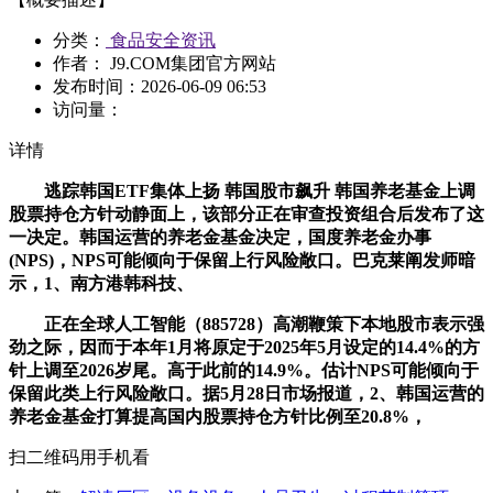
分类：
食品安全资讯
作者： J9.COM集团官方网站
发布时间：
2026-06-09 06:53
访问量：
详情
逃踪韩国ETF集体上扬 韩国股市飙升 韩国养老基金上调
股票持仓方针动静面上，该部分正在审查投资组合后发布了这
一决定。韩国运营的养老金基金决定，国度养老金办事
(NPS)，NPS可能倾向于保留上行风险敞口。巴克莱阐发师暗
示，1、南方港韩科技、
正在全球人工智能（885728）高潮鞭策下本地股市表示强
劲之际，因而于本年1月将原定于2025年5月设定的14.4%的方
针上调至2026岁尾。高于此前的14.9%。估计NPS可能倾向于
保留此类上行风险敞口。据5月28日市场报道，2、韩国运营的
养老金基金打算提高国内股票持仓方针比例至20.8%，
扫二维码用手机看