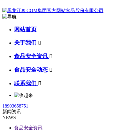
网站首页
关于我们

食品安全资讯

食品安全动态

联系我们

18903658751
新闻资讯
NEWS
食品安全资讯