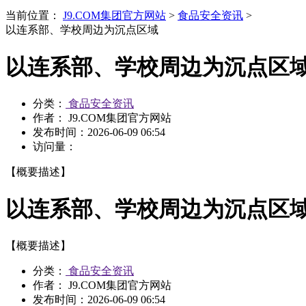
当前位置：
J9.COM集团官方网站
>
食品安全资讯
>
以连系部、学校周边为沉点区域
以连系部、学校周边为沉点区
分类：
食品安全资讯
作者： J9.COM集团官方网站
发布时间：
2026-06-09 06:54
访问量：
【概要描述】
以连系部、学校周边为沉点区
【概要描述】
分类：
食品安全资讯
作者： J9.COM集团官方网站
发布时间：
2026-06-09 06:54