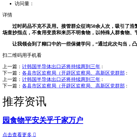
访问量：
详情
过时药品不克不及用。接管群众征询50余人次，吸引了浩繁
场查抄指点，不食用变质和来历不明食物，以特殊人群食物、
让我领会到了糊口中的一些保健学问，“通过此次勾当，凸
扫二维码用手机看
上一篇：
计韩国半导体出口还将持续两到三年
:
下一篇：
各县市区监察局（开辟区监察局、高新区党群部
:
上一篇：
计韩国半导体出口还将持续两到三年
:
下一篇：
各县市区监察局（开辟区监察局、高新区党群部
:
推荐资讯
园食物平安关乎千家万户
点击查看更多
