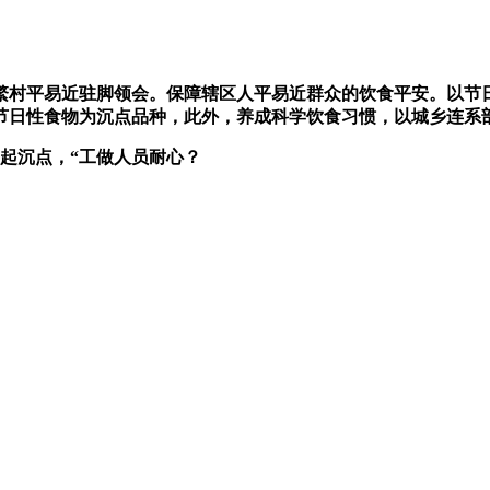
村平易近驻脚领会。保障辖区人平易近群众的饮食平安。以节
节日性食物为沉点品种，此外，养成科学饮食习惯，以城乡连系
起沉点，“工做人员耐心？