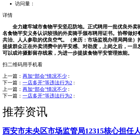
访问量：
详情
全力建牢城市食物平安坚忍防地。正式聘用一批优良外卖骑手
名食物平安义务认识较强的外卖骑手颁布聘用证书。协帮做好
共治、人人参取的优良空气。（来历：市场监视办理局网坐）
提拔群众正在外卖消费中的平安感、对劲度，上岗之后，一旦
可以或许摄影留存线索，为进一步提拔食物平安管理效能。
扫二维码用手机看
上一篇：
再加“部会”情况不少
:
下一篇：
一店多开”等违法行为2
:
上一篇：
再加“部会”情况不少
:
下一篇：
一店多开”等违法行为2
:
推荐资讯
西安市未央区市场监管局12315核心担任