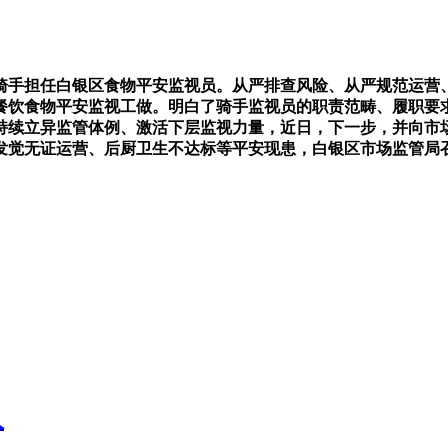
担任白银区食物平安监视员。从严排查风险、从严规范运营、
餐饮食物平安监视工做。明白了骑手监视员的职责范畴、履职要
持续立异监管体例、激活下层监视力量，近日，下一步，并向市
发觉无证运营、后厨卫生不达标等平安现患，白银区市场监管局
人