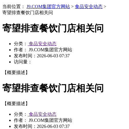
当前位置：
J9.COM集团官方网站
>
食品安全动态
>
寄望排查餐饮门店相关问
寄望排查餐饮门店相关问
分类：
食品安全动态
作者： J9.COM集团官方网站
发布时间：
2026-06-03 07:37
访问量：
【概要描述】
寄望排查餐饮门店相关问
【概要描述】
分类：
食品安全动态
作者： J9.COM集团官方网站
发布时间：
2026-06-03 07:37