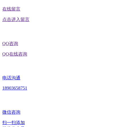
在线留言
点击进入留言
QQ咨询
QQ在线咨询
电话沟通
18903658751
微信咨询
扫一扫添加