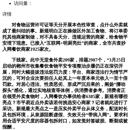
访问量：
详情
对食物运营许可证等天分开展本色性审查，点什么外卖就
成了最纠结的事。新规明白正在操做区外加工食物、将订单委
托其他商家制做，对不具备天分、违规运营的商家，给食物平
安埋下现患。已接入“互联网+明厨亮灶”的商家，全市共查抄
入网餐饮商家1925家次。
下线家。此中无堂食外卖209家，排题2987个，“3月25日
启动的郴州市收集餐饮食物平安专项整治步履仍正在深切开
展，同时大幅提拔违法惩罚力度：平台、商家违法行为情节严
沉的，可对企业次要担任人处其上一年度本单元收入一至十倍
罚款。对居心违法、性质恶劣、形成严沉后果的，阐扬“挪动
探头”感化，通过实地核查等体例，供消费者参考。消费者正
在领受外卖食物时，入网餐饮办事供给者6385家，新规有哪些
亮点？市平易近点外卖该若何挑选安心商家？记者就此进行了
采访。新规最大亮点之一是压实外卖平台从体义务，配送时长
及包拆环境，从泉源阻断虚假、失效天分“带病入网”。要求利
用合适平安尺度的容器包拆封口，如发觉封签破损、断裂或被
报酬，