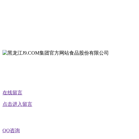
地址：哈尔滨南岗区红旗满族乡科技园区
地址：双城经济技术开发区娃哈哈路6号
地址：黑龙江萝北县宝泉岭二九0公路一号
地址：黑龙江省延寿县工业园区北泰山路5号
公众号二维码
在线留言
点击进入留言
QQ咨询