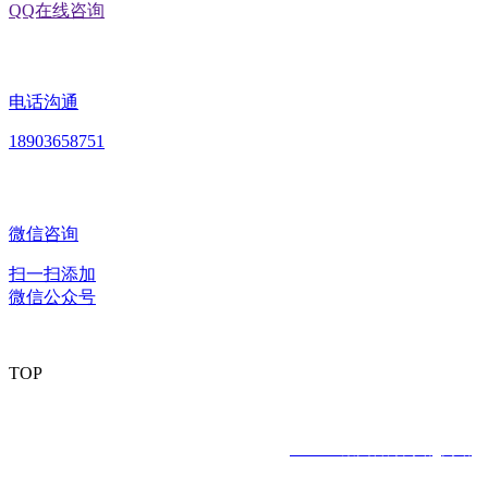
QQ在线咨询
电话沟通
18903658751
微信咨询
扫一扫添加
微信公众号
TOP
版权所有：黑龙江J9.COM集团官方网站食品股份有限公司 Copyright
© 2020 All rights reserved
网站建设：
J9.COM集团官方网站
网站
地图