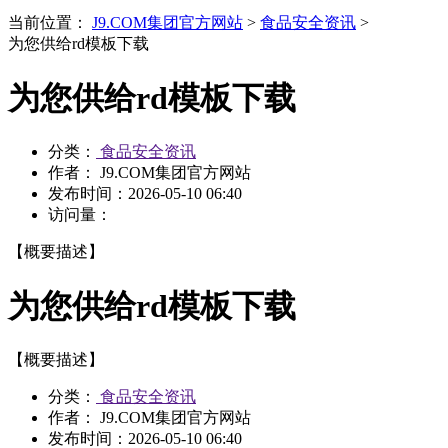
当前位置：
J9.COM集团官方网站
>
食品安全资讯
>
为您供给rd模板下载
为您供给rd模板下载
分类：
食品安全资讯
作者： J9.COM集团官方网站
发布时间：
2026-05-10 06:40
访问量：
【概要描述】
为您供给rd模板下载
【概要描述】
分类：
食品安全资讯
作者： J9.COM集团官方网站
发布时间：
2026-05-10 06:40