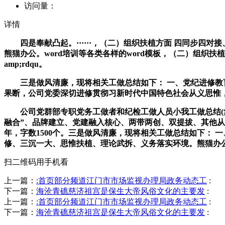
访问量：
详情
四是奉献凸起。······，（二）组织扶植方面 四同步四对
熊猫办公。word培训等各类各样的word模板，（二）组
amp;rdqu。
三是做风清廉，现将相关工做总结如下： 一、党纪进修教育
果断，公司党委深切进修贯彻习新时代中国特色社会从义思惟，···
公司党群部专职党务工做者和纪检工做人员小我工做总结(集团
融合”、品牌建立、党建融入核心、两带两创、双提拔、其他从下层
年，字数1500个。三是做风清廉，现将相关工做总结如下：
修、三沉一大、思惟扶植、理论武拆、义务落实环境。熊猫办公专注
扫二维码用手机看
上一篇：
:首页部分频道江门市市场监视办理局政务动态工
:
下一篇：
海沧青礁慈济祖宫是保生大帝风俗文化的主要发
:
上一篇：
:首页部分频道江门市市场监视办理局政务动态工
:
下一篇：
海沧青礁慈济祖宫是保生大帝风俗文化的主要发
: