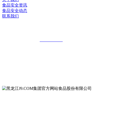
食品安全资讯
食品安全动态
联系我们
黑龙江J9.COM集团官方网站食品股份有
全国统一客服热线：
18903658751
地址：哈尔滨南岗区红旗满族乡科技园区
地址：双城经济技术开发区娃哈哈路6号
地址：黑龙江萝北县宝泉岭二九0公路一号
地址：黑龙江省延寿县工业园区北泰山路5号