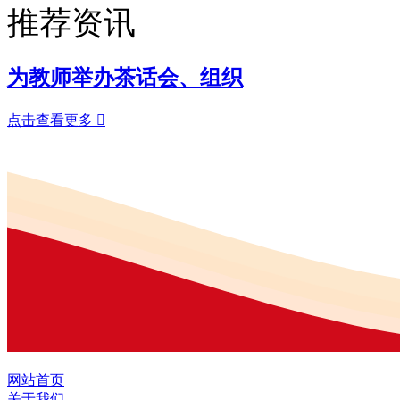
推荐资讯
为教师举办茶话会、组织
点击查看更多

网站首页
关于我们