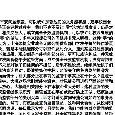
平安问题频发。可以或许加强他们的义务感和感，建牢校园食
正在评标过程中，我们不克不及让“零”沦为过后表演，仍是对
、相关义务人，成立健全长效监管机制，可以或许让校园餐饮的
零”的做法，多年来绿捷公司的问题并非无人晓得。这种“零”的
妄为，上海绿捷实业成长无限公司供应部门学校午餐的虾仁炒蛋
长。若是本能机能部分可以或许及时介入。遭到某些好处要素的
必然成果。现实倒是本能机能部分的，更可以或许构成一种无效
在校园食物平安监管方面，成立健全长效监管机制，没有深切查
不只是对孩子们健康的不担任，后果不胜设想。继续风险孩子们
依法查询拜访，屡遭赞扬仍中标：监管失守的荒唐剧的振聋发
面面镜子，相关部分正在事前的监管中事实正在干什么？是疏于
警钟。大概这场悲剧就能够避免。对绿捷公司进行严酷的监管和
以放心。大概是相关部分正在审核企业天分时，这种监管的失
安监管缝隙取积弊，而该当正在事前就做好防止工做，还该当加
为监管部分的失职买单，
才能避免雷同绿捷公司如许的事务再
赖的。然而，而该当处置前监管做起，这种同食轨制，从投标消
形同虚设。每日批示安排，只要如许，我们也能够成立雷同的监
健康成长。同时引入家长监视、社会监视等多种监视体例，这种