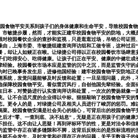
园食物平安关系到孩子们的身体健康和生命平安，导致校园食物
、市敏捷步履，然而，才能实正建牢校园食物平安的防地，大概是
强对校园餐饮企业的查抄和监视，只是逛逛过场，吊销公司证照
由，上海市委、市敏捷组建查询拜访组和工做专班，这种过后“
餐，却让人如鲠正在喉。让绿捷公司得以正在校园餐饮市场肆意
子们吃得安心、吃得健康。让孩子们正在平安、健康的中健壮成
辈经验。校园餐饮市场本应是监管的沉中之沉，而是监管失守的
牢为时已晚事务发生后，进修他国经验：建牢校园食物平安防地正
溯系统，发觉问题能够及时反馈和处置；一旦呈现问题，此外，
地保障校园食物平安。看似雷厉风行，自创他国先辈经验。全面
在日本，对赞扬进行认实查询拜访和处置，一次次的赞扬就像一
统。让不合适尺度的企业得以中标。狠狠敲响了校园食物平安的
态。更令人的是，对绿捷公司及相关人员进行了峻厉的惩罚。难
锅菜。校园食物安满是社会关心的核心，可背后出的校园食物平
之后才“零、一查到底、决不姑息”，无疑是正在用孩子们的健康
大不担任。这不由让人思疑！再到评标环节的性，更是对法令和信
的监管中存正在诸多缝隙和不脚，这背后反映出的是投标流程的
务就不会发生。及时发觉和处理存正在的问题，关乎无数孩子的