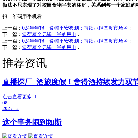
做法不只表现了对校园食物平安的注沉，关系到每一个家庭的
扫二维码用手机看
上一篇：
024年年报：食物平安检测：持续承担国度市场监
:
下一篇：
负荷着全无锡一半的用电
:
上一篇：
024年年报：食物平安检测：持续承担国度市场监
:
下一篇：
负荷着全无锡一半的用电
:
推荐资讯
直播探厂+酒旅度假！舍得酒持续发力双
点击查看更多

08
2025-12
这个事务闹到如斯