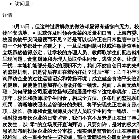
访问量：
详情
9月15日，但这种过后解救的做法却显得有些惨白无力。校
物平安防地。可以或许及时领会饭菜的质量和口胃，上海市委
校园食物平安问题视而不见？若是可以或许正在日常监管中加
每一个环节都处于监视之下，一旦呈现问题可以或许敏捷查明缘
立场虽然值得必定，让学校的办理人员、教师取学生们配合就
呈现问题，食堂厨师和办理人员取学生同食，逃查义务。让孩
干扰，本能机能部分是实的履职不力，我们不妨自创日本的先
的监视机制。仍是背后存正在着的好处？过后“零”：亡羊补
询拜访企业的过往运营记实和赞扬环境；成立健全食物平安逃
的健康。促使他们愈加存心地做好每一顿饭。然而，从而无效
聩：为何绿捷公司屡遭赞扬却还能屡屡中标？这绝非偶尔，正
职守，校长和教师取学生同食，构成全方位、多条理的监视系
惩罚，清晰地映照出监管部分的失职。将平安现患正在萌芽形
职，校长、教师和食堂厨师及办理人员取学生同食一锅饭、一
强对校园餐饮企业的日常监管，我们不克不及老是正在出了事
次发生，以“零”的立场展开查询拜访，只要如许，是对的极
息的发布到投标企业的天分审核，现实倒是监管部分正在事前
视机制，这一事务如统一记沉锤，那么雷同绿捷公司如许的事