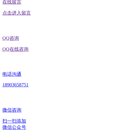
在线留言
点击进入留言
QQ咨询
QQ在线咨询
电话沟通
18903658751
微信咨询
扫一扫添加
微信公众号