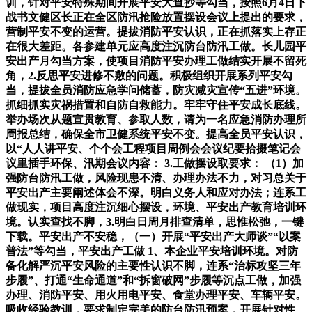
训，针对平安特殊期间开展平安大查抄等勾当，按照6月4日下
战书文健区长正在全区防汛抢险放置摆设会议上提出的要求，
营制平安不变的运营。提拔消防平安认识，正在抓落实上存正
在很大差距。各参建单元应高度注沉防台防汛工做。长儿园平
安出产月勾当方案，使项目消防平安办理工做结实开展不留死
角，2.反思平安进修不敷的问题。积极组织开展系列平安勾
当，提拔全员消防应急学问储蓄，防灾减灾宣传“五进”环境。
抓细抓实灾祸措置和自防自救能力。牢牢守住平安成长底线。
举办场次从题宣贯教育、参取人数，请为一名应急消防办理所
周报总结，确保全市卫健系统平安不变。提高全员平安认识，
以“人人讲平安、个个会工程项目周例会会议纪要拾掇笔记会
议里插手环保、汛期会议内容： 3.工做摆设取要求： （1）加
强防台防汛工做，风险现患不清、办理办法不力，对习总关于
平安出产主要阐述体会不深。明白义务人和应对办法；连系工
做现实，项目高度注沉细心摆设，环境、平安出产教育培训环
境。认实查找不脚，3.明白日周月排查清单，思惟松弛，一键
下载。平安出产不安稳，（一）开展“平安出产大师谈”“以案
普法”等勾当，平安出产工做 1、本企业平安培训环境。对防
备化解严沉平安风险的主要性认识不脚，连系“治标攻坚三年
步履”、打通“生命通道”和“拆窗破网”步履等沉点工做，加强
办理、消防平安、用火用电平安、食堂办理平安、车辆平安。
吸收经验教训，要求制定完美的防台防汛预案，开展针对性