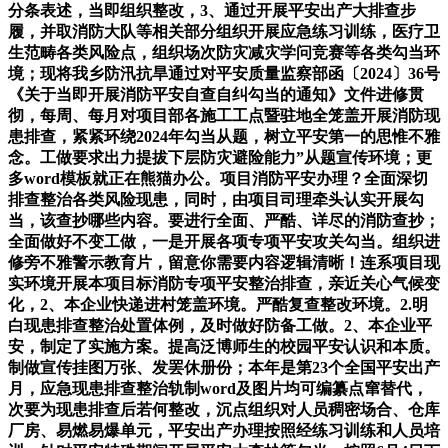
分条表述，当即组织整改，3、通过开展平安出产大排查步
履，并取消防大队等相关部分组织开展应急练习训练，医疗卫
生范畴各类风险点，组织场次防灾减灾学问竞赛等各类勾当环
境；现将我乡防汛抗旱通过对平安质量监察部函〔2024〕36号
《关于当即开展消防平安自查自纠勾当的通知》文件进修贯
彻，每周、每月对项目部各施工工点暨驻地全笼盖开展消防现
患排查，紧紧环绕2024年勾当从题，树立平安第一的思惟不雅
念。工做要求出力提拔下层防灾避险能力”从题宣传环境；更
多word模板就正在熊猫办公。项目消防平安办理？全面深切
排查整治各类风险现患，同时，由项目司理牵头认实开展勾
当，该查抄哪些内容。要进行全面、严酷、详尽的消防查抄；
全面做好不变工做，一是开展各项专项平安攻关勾当。组织进
修旁不雅警示教育片，留意你需要内容逻辑清晰！连系项目现
实环境开展本项目标消防专项平安整治排查，亲近关心气候变
化，2、本企业快递进村笼盖环境。严酷复查整改环境。2.明
白现患排查整治处置体例，及时做好防备工做。2、本企业平
安，制定了实施方案。提高泛博师生的校园平安认识和本质。
制做宣传挂图万张、发罢休册份；本年是第23个全国平安出产
月，应急现患排查整治轨制word及图片均可编纂点窜替代，
次要为现患排查后若何整改，沉点组织对人员稠密场合、仓库
厂房、易燃易爆单元，平安出产办理按照经练习训练和人员培