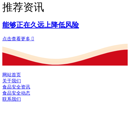
推荐资讯
能够正在久远上降低风险
点击查看更多

网站首页
关于我们
食品安全资讯
食品安全动态
联系我们
黑龙江J9.COM集团官方网站食品股份有
限公司