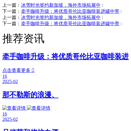
上一篇：
冰雪时光签约新加坡，海外市场拓展中
:
下一篇：
牵手咖啡升级：将优质哥伦比亚咖啡装进罐中带
:
上一篇：
冰雪时光签约新加坡，海外市场拓展中
:
下一篇：
牵手咖啡升级：将优质哥伦比亚咖啡装进罐中带
:
推荐资讯
牵手咖啡升级：将优质哥伦比亚咖啡装进
点击查看更多

16
2025-02
那不勒斯的浪漫、
16
2025-02