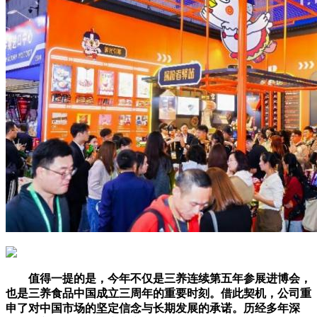
值得一提的是，今年不仅是三养连续第五年参展进博会，
也是三养食品中国成立三周年的重要时刻。借此契机，公司重
申了对中国市场的坚定信念与长期发展的承诺。历经多年深