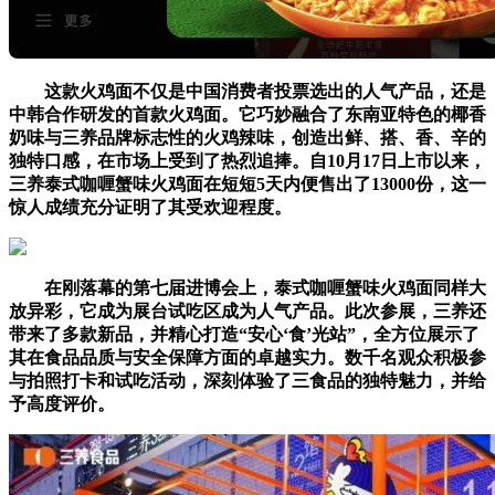
这款火鸡面不仅是中国消费者投票选出的人气产品，还是
中韩合作研发的首款火鸡面。它巧妙融合了东南亚特色的椰香
奶味与三养品牌标志性的火鸡辣味，创造出鲜、搭、香、辛的
独特口感，在市场上受到了热烈追捧。自10月17日上市以来，
三养泰式咖喱蟹味火鸡面在短短5天内便售出了13000份，这一
惊人成绩充分证明了其受欢迎程度。
在刚落幕的第七届进博会上，泰式咖喱蟹味火鸡面同样大
放异彩，它成为展台试吃区成为人气产品。此次参展，三养还
带来了多款新品，并精心打造“安心‘食’光站”，全方位展示了
其在食品品质与安全保障方面的卓越实力。数千名观众积极参
与拍照打卡和试吃活动，深刻体验了三食品的独特魅力，并给
予高度评价。