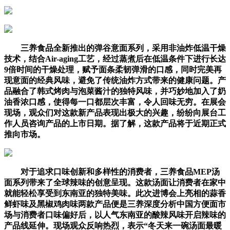
三养食品全新推出的弹谷意面系列，采用非油炸低温干燥
技术，结合Air-aging工艺，经过蒸煮后在低温条件下进行长达
9倍时间的干燥处理，赋予面条柔韧弹滑的口感，同时完美再
现意面的经典风味，避免了传统油炸方式带来的健康问题。产
品融合了韩式烤肉与泡菜酱汁的独特风味，并巧妙地加入了奶
油香浓口感，使得每一口都层次丰富，令人回味无穷。在展会
现场，观众们对这款新产品表现出极大的兴趣，纷纷向展台工
作人员咨询产品的上市日期。据了解，这款产品将于近期正式
推向市场。
对于追求口味创新和多样性的消费者，三养食品MEP汤
面系列带来了全球辣味的创意呈现。这款汤面让消费者在家中
就能轻松享受到东南亚的独特美味。此次进博会上亮相的蒜香
鲜虾味及黑椒鸡肉味两款产品便是三养深度分析中国方便面市
场与消费者口味偏好后，以人气东南亚的酸辣风味开启辣味的
产品线延伸。现场观众反响热烈，表示“冬天来一碗汤面最暖