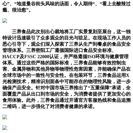
心”、“地道曼谷街头风味的汤面，令人期待“、“看上去酸辣过
瘾、很治愈”。
三养食品此次别出心裁地将工厂实景复刻至展台，这一独
特设计迅速吸引了众多观众的目光与驻足。在现场工作人员的
悉心引导下，观众们深入探索了三养从生产到餐桌的食品安全
管理体系。三养密阳工厂遵循国际进口食品安全标准、
HACCP及FSSC 22000认证，并严格遵循ISO环境与健康管理
体系。通过这些严格的国际标准，三养食品能够有效控制虫
害、金属异物和其他异物等物理性危害因素，并能确保产品在
全球市场中的一致性与安全性。在包装环节，三养食品运用X
光检测技术，精准识别面条中可能存在的物理性风险，进一步
确保产品安全。针对中国市场三养推出了“五重保障”承诺，全
面覆盖产品从出口到市场的安全，为消费者提供了更加安心的
食用体验。此外，三养食品通过开通官方客服热线和食品追溯
二维码，进一步强化了对消费者健康的承诺。