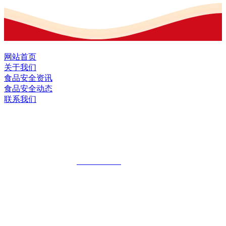
网站首页
关于我们
食品安全资讯
食品安全动态
联系我们
黑龙江J9.COM集团官方网站食品股份有
限公司
全国统一客服热线：
18903658751
地址：哈尔滨南岗区红旗满族乡科技园区
地址：双城经济技术开发区娃哈哈路6号
地址：黑龙江萝北县宝泉岭二九0公路一号