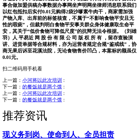
事合做加盟供稿办事数据办事网坐声明网坐律师消息联系我们
以红包抵扣后实付0.01元购得2袋沙嗲素牛肉干，商家需加强
产物入库、出库前的标签核查，不属于“不影响食物平安且无
性的瑕疵”，但裁判明白食物平安事关群众身体健康取生命平
安，其关于“低价食物可降低尺度”的抗辩无法令根据。（刘雄
羽）人 平易近 网 股 份 有 限 公 司 版 权 所 有 ，留存查验演
讲、进货单据等合规材料，亦为运营者规定合规“鉴戒线”，协
商无果后诉至花溪法院，无论食物售价凹凸，本案标的额虽仅
0.01元。
扫二维码用手机看
上一篇：
小河将以此次培训
:
下一篇：
的餐饭就是两个馍
:
上一篇：
小河将以此次培训
:
下一篇：
的餐饭就是两个馍
:
推荐资讯
现义务到岗、使命到人、全员担责