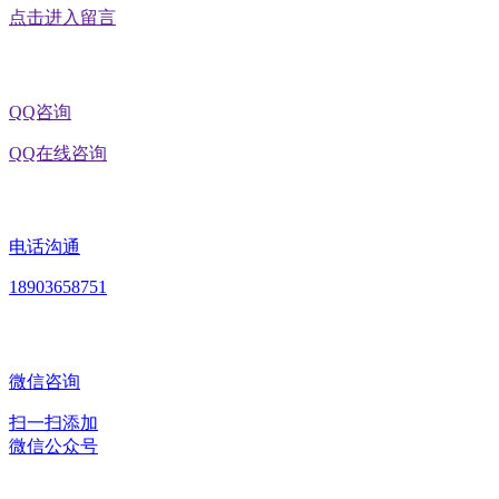
点击进入留言
QQ咨询
QQ在线咨询
电话沟通
18903658751
微信咨询
扫一扫添加
微信公众号