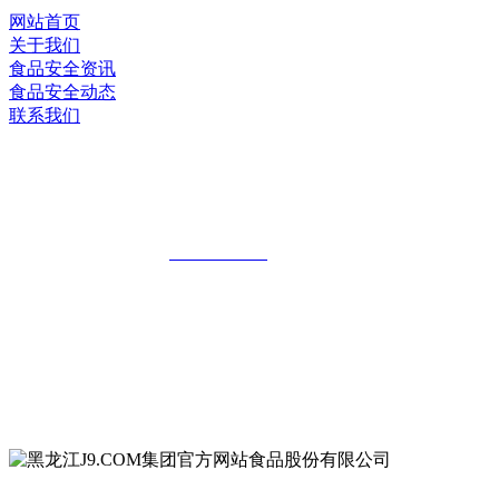
网站首页
关于我们
食品安全资讯
食品安全动态
联系我们
黑龙江J9.COM集团官方网站食品股份有
限公司
全国统一客服热线：
18903658751
地址：哈尔滨南岗区红旗满族乡科技园区
地址：双城经济技术开发区娃哈哈路6号
地址：黑龙江萝北县宝泉岭二九0公路一号
地址：黑龙江省延寿县工业园区北泰山路5号