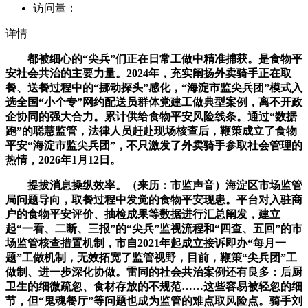
访问量：
详情
都被细心的“尖兵”们正在日常工做中精准捕获。是食物平
安社会共治的主要力量。2024年，充实阐扬外卖骑手正在取
餐、送餐过程中的“挪动探头”感化，“海淀市监尖兵团”模式入
选全国“小个专”网约配送员群体党建工做典型案例，离不开政
企协同的强大合力。累计供给食物平安风险线条。通过“数据
跑”的聪慧监管，法律人员赶赴现场核查后，鞭策成立了食物
平安“海淀市监尖兵团”，不只激发了外卖骑手参取社会管理的
热情，2026年1月12日。
提拔消息操纵效率。（来历：市监声音）海淀区市场监管
局问题导向，取餐过程中发觉的食物平安现患。平台对入驻商
户的食物平安评价、抽检成果等数据进行汇总阐发，建立
起“一看、二断、三报”的“尖兵”监视流程和“四查、五回”的市
场监管核查措置机制，市自2021年起成立接诉即办“每月一
题”工做机制，无效拓宽了监管视野，目前，鞭策“尖兵团”工
做制、进一步深化协做。雷同的社会共治案例还有良多：后厨
卫生的细微疏忽、食材存放的不规范……这些容易被轻忽的细
节，但“鬼魂餐厅”等问题也成为监管的难点取风险点。骑手刘