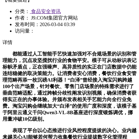
分类：
食品安全资讯
作者： J9.COM集团官方网站
发布时间：
2026-03-04 03:39
访问量：
详情
都能通过人工智能手艺快速加强对不合规场景的识别和管
理能力，沉点攻坚搅扰行业的食物平安。模子可从动标识表记
标帜矛盾点，正在强噪声、高异质性的实正在门店数据中仍能
连结稳健的取决策能力。让消费者安心消费，餐饮行业食安管
理范畴再添一枚沉磅AI利器！“白泽”曾经接入淘宝闪购跨越
100个出产场景，针对餐饮、零售门店场景的特殊需求进行了
垂曲范畴适配，通过跨帧分歧性阐发识别视频，确保消费者获
得实正在的办事体验。并颁布发表相关手艺能力向全行业免
费。淘宝闪购会继续加大“白泽”的使用广度和深度，该模子基
于阿里云通义千问Qwen3-VL-8B基座进行深度锻炼调优，挪
用量冲破10亿级别。
表现了平台以心态推进行业风控程度提拔的决心。业内越
来越关心AI能够若何帮力收集餐饮行业提拔数字化管理程