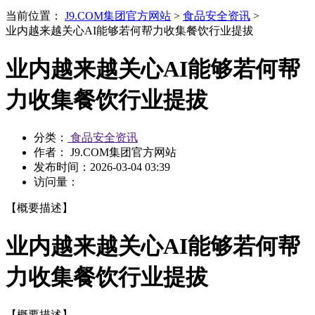
当前位置：
J9.COM集团官方网站
>
食品安全资讯
>
业内越来越关心AI能够若何帮力收集餐饮行业提拔
业内越来越关心AI能够若何帮
力收集餐饮行业提拔
分类：
食品安全资讯
作者： J9.COM集团官方网站
发布时间：
2026-03-04 03:39
访问量：
【概要描述】
业内越来越关心AI能够若何帮
力收集餐饮行业提拔
【概要描述】