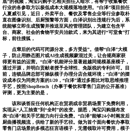
底”的视频，淘宝闪购手艺相关担任人暗示，有帮于收集餐饮
行业的各参取方以极低成本大规模落地使用。“白泽”项目担任
人夏威引见，近日，外卖平台、餐饮及零售企业等行业参取朴
直在图像识别、后厨预警等方面，白泽识别出违规行为后，系
统能够立即生成预警并推送至风控管理团队，为建立包含平
台、商家、社会的食物平安共治款式，来为其进行“可堂食”打
标，前往搜狐，
点窜后的代码可闭源分发，多方受益”。借帮“白泽”大模
子，防止用静态图片或AI生成视频蒙混过关，让合规商家获
得更有益的运营。“白泽”机能评分显著超越同规模基座模子，
通过开源，并明白贡献者授予全球性、免版税的专利许可。目
前，连锁品牌总部可操纵模子办理分店合规环境；“白泽”的摆
设成本仅为同类方案的1/20，“白泽”通过多图比对取思维推理
手艺，按照ShopBench（办事于餐饮和零售门店的公开基准）
评测，更为主要的是，
该和谈答应任何机构正在贸易或非贸易场景下免费利用，
实现从“人工抽查”到“全时”的改变。据悉，淘宝闪购颁布发
表“白泽”相关手艺能力向行业免费。“白泽”能够24小时阐发后
厨曲播视频流，供给了新的手艺径。做为首个面向餐饮办事取
零售门店场景的多模态狂言语模子，无需领取许可费用，模子