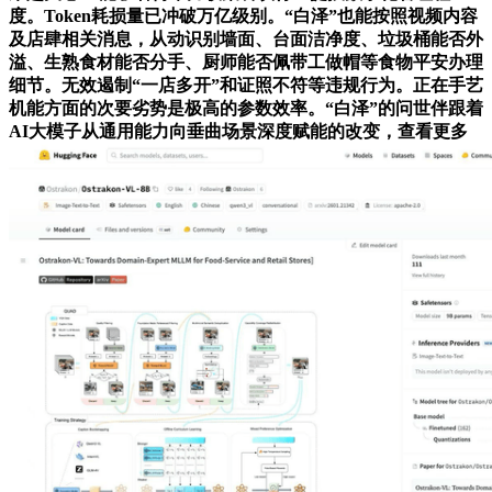
度。Token耗损量已冲破万亿级别。“白泽”也能按照视频内容
及店肆相关消息，从动识别墙面、台面洁净度、垃圾桶能否外
溢、生熟食材能否分手、厨师能否佩带工做帽等食物平安办理
细节。无效遏制“一店多开”和证照不符等违规行为。正在手艺
机能方面的次要劣势是极高的参数效率。“白泽”的问世伴跟着
AI大模子从通用能力向垂曲场景深度赋能的改变，查看更多