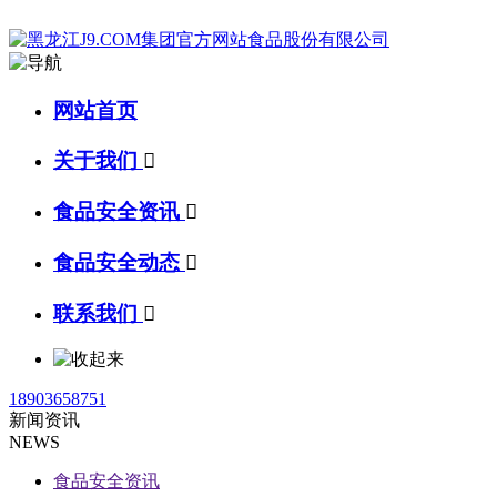
网站首页
关于我们

食品安全资讯

食品安全动态

联系我们

18903658751
新闻资讯
NEWS
食品安全资讯