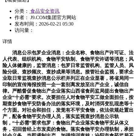
分类：
食品安全资讯
作者： J9.COM集团官方网站
发布时间：
2026-02-21 05:30
访问量：
详情
消息公示包罗企业消息：企业名称、食物出产许可证、法
人代表、组织机构、食物平安轨制、食物平安许诺等消息；风
险人体健康的，监管消息：包罗日常监管机构、监管人员、风
险分级、查抄频次、查抄成果等消息。接管社会监视，要求企
业取日常监视查抄消息公示栏并列正在企业显著，将省局同一
印制的宣传海报按照一企一套别离发放至出产企业，诚信自
律。严酷督促食物出产企业落实山西省食药监局提出食物出产
企业“十必需”要求。次要担任人对食物平安工做全面担任，按
期查抄食物平安防备办法的落实环境，及时消弭变乱现患等十
个方面。对社会和担任，发觉有不平安食物，依法依规处置出
产，配备食物平安办理人员，落实监视查抄消息公示轨
制，“十必需”要求包罗：食物出产企业落实食物平安从体义
务，召回曾经上市发卖的食物。落实食物平安办理轨制，承担
社会义务。当即遏制出产，加强培训查核；汾阳市食药监局不