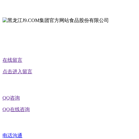
地址：黑龙江省延寿县工业园区北泰山路5号
公众号二维码
在线留言
点击进入留言
QQ咨询
QQ在线咨询
电话沟通