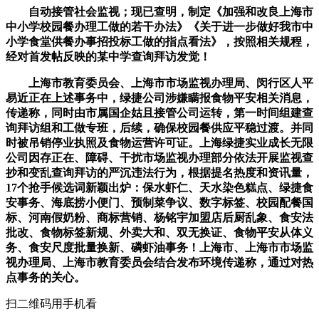
自动接管社会监视；现已查明，制定《加强和改良上海市
中小学校园餐办理工做的若干办法》《关于进一步做好我市中
小学食堂供餐办事招投标工做的指点看法》，按照相关规程，
经对首发帖反映的某中学查询拜访发觉！
上海市教育委员会、上海市市场监视办理局、闵行区人平
易近正在上述事务中，绿捷公司涉嫌瞒报食物平安相关消息，
传递称，同时由市属国企姑且接管公司运转，第一时间组建查
询拜访组和工做专班，后续，确保校园餐供应平稳过渡。并同
时被吊销停业执照及食物运营许可证。上海绿捷实业成长无限
公司因存正在、障碍、干扰市场监视办理部分依法开展监视查
抄和变乱查询拜访的严沉违法行为，根据提名热度和资讯量，
17个抢手候选词新颖出炉：保水虾仁、天水染色糕点、绿捷食
安事务、海底捞小便门、预制菜争议、数字标签、校园配餐国
标、河南假奶粉、商标营销、杨铭宇加盟店后厨乱象、食安法
批改、食物标签新规、外卖大和、双无换证、食物平安从体义
务、食安尺度批量换新、磷虾油事务！上海市、上海市市场监
视办理局、上海市教育委员会结合发布环境传递称，通过对热
点事务的关心。
扫二维码用手机看