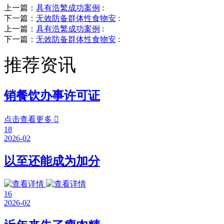
上一篇：
具有浩繁成功案例
:
下一篇：
无效防备群体性食物安
:
上一篇：
具有浩繁成功案例
:
下一篇：
无效防备群体性食物安
:
推荐资讯
销餐饮办事许可证
点击查看更多

18
2026-02
以至还能成为加分
16
2026-02