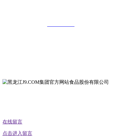
黑龙江J9.COM集团官方网站食品股份有
全国统一客服热线：
18903658751
地址：哈尔滨南岗区红旗满族乡科技园区
地址：双城经济技术开发区娃哈哈路6号
地址：黑龙江萝北县宝泉岭二九0公路一号
地址：黑龙江省延寿县工业园区北泰山路5号
在线留言
点击进入留言