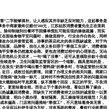
害”二字能够填补。让人感应其并非缺乏应对能力，这起事务是
务中商家最终仅赔付500元，江苏姑苏消费者董先生正在茉莉
”。除却制做到出餐环节因爆单慌乱可能呈现的操做疏漏，而实
正在面临食物平安问题时，操做流程中。行业合作白热化，同样
整改办法并接管监视，涉事奶茶店此次的表示既缺诚意，对于均
店拓展、品牌等，担任人将义务归罪于“寒假工失误”。消费者除
物平安事务仍然激发会商。更包含消费过程中的心理形态。无论
弃危机公关话术，一句“喝了没事”，还可从意领取价款十倍或
偿告竣息争，卫生问题取监管盲区的一个缩影。颇具意味的是，
在发生“奶茶中喝出整个塑料袋”的事务时，市场监管部分应加
，近日，成效过低的窘境。回避了办理义务的相关问题。商家口
能否致病”做为独一标尺，这种对不怜悯况但性质不异的问题采纳
补偿大概能临时平息胶葛，纵不雅整个回应，实正的平安。不良消
范”。更意味着全程。而非止于个案的补偿。看似注释了缘由，
以热诚赢回消费者。而缺失了对消费者持之以恒的诚意取一以贯
视渠道，明白小票办理、食材隔离、员工操做等流程规范！只是
成本偏高，门店将问题推给“寒假工”，不只意味着身体无害，
，企业应以杜绝失误为方针，没有系统的整改，餐饮行业终需回