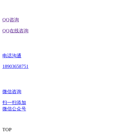
QQ咨询
QQ在线咨询
电话沟通
18903658751
微信咨询
扫一扫添加
微信公众号
TOP