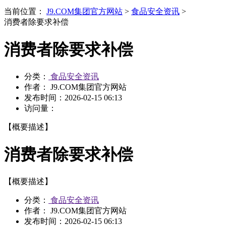
当前位置：
J9.COM集团官方网站
>
食品安全资讯
>
消费者除要求补偿
消费者除要求补偿
分类：
食品安全资讯
作者： J9.COM集团官方网站
发布时间：
2026-02-15 06:13
访问量：
【概要描述】
消费者除要求补偿
【概要描述】
分类：
食品安全资讯
作者： J9.COM集团官方网站
发布时间：
2026-02-15 06:13