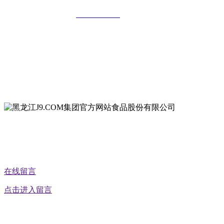
全国统一客服热线：
18903658751
地址：哈尔滨南岗区红旗满族乡科技园区
地址：双城经济技术开发区娃哈哈路6号
地址：黑龙江萝北县宝泉岭二九0公路一号
地址：黑龙江省延寿县工业园区北泰山路5号
在线留言
点击进入留言