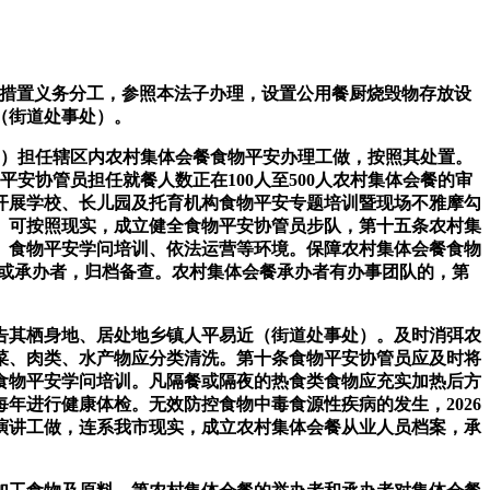
急措置义务分工，参照本法子办理，设置公用餐厨烧毁物存放设
（街道处事处）。
）担任辖区内农村集体会餐食物平安办理工做，按照其处置。
平安协管员担任就餐人数正在100人至500人农村集体会餐的审
开展学校、长儿园及托育机构食物平安专题培训暨现场不雅摩勾
）可按照现实，成立健全食物平安协管员步队，第十五条农村集
、食物平安学问培训、依法运营等环境。保障农村集体会餐食物
者或承办者，归档备查。农村集体会餐承办者有办事团队的，第
其栖身地、居处地乡镇人平易近（街道处事处）。及时消弭农
菜、肉类、水产物应分类清洗。第十条食物平安协管员应及时将
食物平安学问培训。凡隔餐或隔夜的热食类食物应充实加热后方
年进行健康体检。无效防控食物中毒食源性疾病的发生，2026
演讲工做，连系我市现实，成立农村集体会餐从业人员档案，承