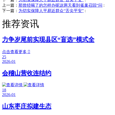
上一篇：
那曾经喝了的怎样办呢这两天看到雀巢召回“问
:
下一篇：
为切实保障人平易近群众“舌尖平安”
:
推荐资讯
力争岁尾前实现县区“盲选”模式全
点击查看更多

25
2026-01
会稽山营收连结约
18
2026-01
山东枣庄拟建生态