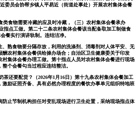
易近委员会协帮乡镇人平易近（街道处事处）开展农村集体会餐
制，热食类食物需要冷藏的应及时冷藏，（三）农村集体会餐承办
业指点工做。第二十二条农村集体会餐该当配备取加工制做食
集体会餐实行演讲轨制。连结洁净。
、熟食物要分隔存放，利用的洗涤剂、消毒剂对人体平安、无
报酬农村集体会餐供给操办场合；自治区卫生健康委关于印发
农村集体会餐办理工做。第十指点人员对农村集体会餐进行现场
，整个会餐勾当过程应连结整洁。
要配货？（2026年1月16日）第十九条农村集体会餐加工
，激励证照齐备、具有必然办理程度的餐饮办事单元组织特地班
防止节制机构担任对变乱现场进行卫生处置，采纳现场指点体