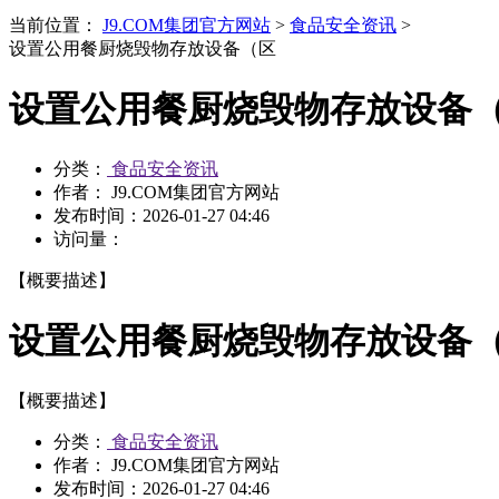
当前位置：
J9.COM集团官方网站
>
食品安全资讯
>
设置公用餐厨烧毁物存放设备（区
设置公用餐厨烧毁物存放设备
分类：
食品安全资讯
作者： J9.COM集团官方网站
发布时间：
2026-01-27 04:46
访问量：
【概要描述】
设置公用餐厨烧毁物存放设备
【概要描述】
分类：
食品安全资讯
作者： J9.COM集团官方网站
发布时间：
2026-01-27 04:46