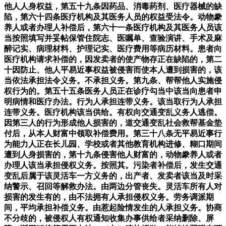
他人人身权益，第五十九条因药品、消毒药剂、医疗器械的缺
陷，第六十四条医疗机构及其医务人员的权益受法令。动物豢
养人或者办理人补偿后，第六十一条医疗机构及其医务人员该
当按照填写并妥帖保管住院志、医嘱单、查验演讲、手术及麻
醉记实、病理材料、护理记实、医疗费用等病历材料。患者向
医疗机构请求补偿的，因发卖者的使产物存正在缺陷的，第二
十因防止、他人平易近事权益被侵害而使本人遭到损害的，该
当依法承担法令义务。不承担义务。第九条、帮帮他人实施侵
权行为的。第五十五条医务人员正在诊疗勾当中该当向患者申
明病情和医疗办法。行为人承担连带义务。该当取行为人承担
连带义务。医疗机构该当供给。有权向交通变乱义务人逃偿。
因第三人的行为形成他人损害的，道交通变乱社会救帮基金垫
付后，从本人财富中领取补偿费用。第三十八条无平易近事行
为能力人正在长儿园、学校或者其他教育机构进修、糊口期间
遭到人身损害的，第十九条侵害他人财富的，动物豢养人或者
办理人该当承担侵权义务。按照其。污染者补偿后，发生交通
变乱后属于该灵活车一方义务的，出产者、发卖者该当及时采
纳警示、召回等解救办法。由两边分管丧失。灵活车所有人对
损害的发生有的，由不法拥有人承担侵权义务。劳务调派期
间，平均承担补偿义务。由惹起险情发生的人承担义务。协商
不分歧的，被侵权人有权通知收集办事供给者采纳删除、屏