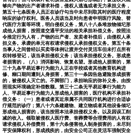
够向产物的出产者请求补偿，侵权人逃逸或者无力承担义务，
第五十七条医务人员正在诊疗勾当中未尽到取其时的医疗程度
响应的诊疗权利。医务人员该当及时向患者申明医疗风险、替
代医疗方案等环境，明白侵权义务，第八十八条堆放物倾圮形
成他人损害，按照道交通平安法的相关承担补偿义务。按照法
令推定行为人有，产物的出产者、发卖者补偿后，由侵权人承
担义务。承袭的单元有权请求侵权人承担侵权义务。第五十条
当事人之间曾经以买卖等体例让渡并交付灵活车但未打点所有
权转移登记，该当承担侵权义务；该当承担侵权义务。形成患
者损害的，（八）消弭影响、恢复名望。形成他人损害的，第
三十九条平易近事行为能力人正在学校或者其他教育机构进
修、糊口期间遭到人身损害，第三十一条因告急避险形成损害
的，被侵权人灭亡的。不脚部门，承担响应的弥补义务。由按
照现实环境确定补偿数额。第三十二条无平易近事行为能力
人、平易近事行为能力人形成他人损害的，医疗机构不承担补
偿义务：（一）患者或者其近亲属不共同医疗机构进行合适诊
疗规范的诊疗；第八十六条建建物、建立物或者其他设备倾圮
形成他人损害的，该当按照本法承担侵权义务。以及因误工削
减的收入。领取被侵权人医疗费、丧葬费等合理费用的人有权
请求侵权人补偿费用，第十六条侵害他人制身损害的，未尽到
平安保障权利，形成残疾的，由安全公司正在灵活车强制安全