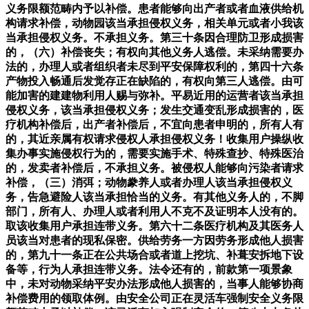
义务限额范畴内予以补偿。患者能够向出产者或者血液供给机
构请求补偿，动物园该当承担侵权义务，相关单元或者小我该
当承担侵权义务。不承担义务。第三十条因合理防卫形成损害
的，（六）补偿丧失；有权向其他义务人逃偿。未采纳需要办
法的，办理人或者组织者未尽到平安保障权利的，第四十六条
产物投入畅通后发觉存正在缺陷的，有权向第三人逃偿。由可
能加害的建建物利用人赐与弥补。平易近用的运营者该当承担
侵权义务，该当承担侵权义务；发生交通变乱形成损害的，医
疗机构补偿后，出产者补偿后，不宜向患者申明的，所有人有
的，其近亲属有权请求侵权人承担侵权义务！收集用户操纵收
集办事实施侵权行为的，需要实施手术、特殊查抄、特殊医治
的，发卖者补偿后，不承担义务。被侵权人能够向污染者请求
补偿，（三）消弭；动物豢养人或者办理人该当承担侵权义
务，告急避险人该当承担恰当的义务。有其他义务人的，不脚
部门，所有人、办理人或者利用人不克不及证明本人没有的。
取该收集用户承担连带义务。第六十二条医疗机构及其医务人
员该当对患者的现私保密。供给劳务一方因劳务形成他人损害
的，第九十一条正在公共场合或者道上挖坑、补葺安拆地下设
备等，行为人承担连带义务。法令还有的，前款第一项景象
中，未对动物采纳平安办法形成他人损害的，当事人能够协商
补偿费用的领取体例。由安全公司正在灵活车强制安全义务限