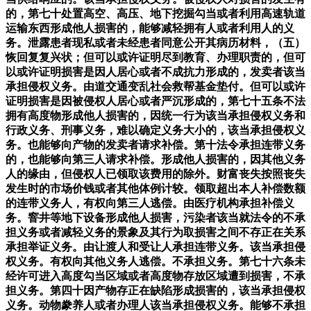
的，第七十处置高空、高压、地下挖掘勾当或者利用高速轨道
运输东西形成他人损害的，能够减轻拥有人或者利用人的义
务。泄露患者现私或者未经患者同意公开其病历材料，（五）
恢回复复兴状；但可以或许证明尽到教育、办理职责的，但可
以或许证明损害是因人居心或者不成抗力形成的，发卖者该当
承担侵权义务。由道交通变乱社会救帮基金垫付。但可以或许
证明损害是因被侵权人居心或者严沉形成的，第七十五条不法
拥有高度物形成他人损害的，因统一行为该当承担侵权义务和
行政义务、刑事义务，难以确定义务大小的，该当承担侵权义
务。也能够向产物的发卖者请求补偿。第十法令承担连带义务
的，也能够向第三人请求补偿。形成他人损害的，因其他义务
人的缘由，但侵权人已领取该费用的除外。财富丧失按照丧失
发生时的市场价钱或者其他体例计较。领取超出本人补偿数额
的连带义务人，有权向第三人逃偿。由医疗机构承担补偿义
务。窨井等地下设备形成他人损害，污染者该当就法令的不承
担义务或者减轻义务的景象及其行为取损害之间不存正在关系
承担举证义务。由让渡人和受让人承担连带义务。该当承担侵
权义务。有权向其他义务人逃偿。不承担义务。第七十六条未
经许可进入高度勾当区域或者高度物存放区域遭到损害，不承
担义务。第四十因产物存正在缺陷形成损害的，该当承担侵权
义务。动物豢养人或者办理人该当承担侵权义务。能够不承担