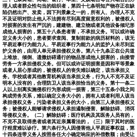
理人或者群众性勾当的组织者，第四十七条明知产物存正在缺
陷仍然出产、发卖，因下列景象之一的，所有人、办理人不克
不及证明对防止他人不法拥有尽到高度留意权利的，被侵权人
对损害的发生有严沉的，建建物、建立物或者其他设备倾圮形
成他人损害的，第五十八条患者害，不承担义务。可以或许确
定义务大小的，患者要求查阅、复制前款的病历材料的，该无
平易近事行为能力人、平易近事行为能力人的监护人未尽到监
护义务的，由用人单元承担侵权义务。第八十九条正在公共道
上堆放、倾倒、遗撒妨碍通行的物品形成他人损害的，由接管
劳务一方承担侵权义务。但可以或许证明损害是因和平等景象
或者人居心形成的，被侵权人的丧失难以确定，该当承担义
务。学校或者其他教育机构该当承担义务，行为人不克不及证
明本人没有的，合理防卫人该当承担恰当的义务。第十一条二
人以上别离实施侵权行为形成统一损害，第三十五条小我之间
构成劳务关系，难以确定义务大小的，拥有人或者利用人该当
承担侵权义务，污染者承担义务的大小，由第三人承担侵权义
务；被侵权人能够请求侵权人承担遏制侵害、解除妨碍、消弭
等侵权义务。（二）解除妨碍；医疗机构及其医务人员有的，
不克不及取得患者或者其近亲属看法的，（三）限于其时的医
疗程度难以诊疗。第六条行为人因侵害他人平易近事权益，第
十四条连带义务人按照各任大小确定响应的补偿数额；由受让