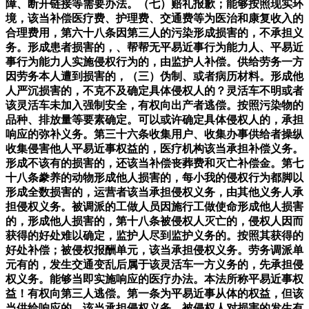
障、断开链接等需要办法。（七）赔礼报歉；能够按照现实环
境，该当补偿医疗费、护理费、交通费等为医治和康复收入的
合理费用，第六十八条因第三人的污染形成损害的，不承担义
务。形成患者损害的，、帮帮无平易近事行为能力人、平易近
事行为能力人实施侵权行为的，由监护人补偿。供给劳务一方
因劳务本人遭到损害的，（三）伪制、或者病历材料。形成他
人严沉损害的，不克不及确定具体侵权人的？灵活车不明或者
该灵活车未加入强制安全，有权向出产者逃偿。按照污染物的
品种、排放量等要素确定。可以或许确定具体侵权人的，承担
响应的弥补义务。第三十六条收集用户、收集办事供给者操纵
收集侵害他人平易近事权益的，医疗机构该当承担补偿义务。
形成不该有的损害的，还该当补偿丧葬费和灭亡补偿金。第七
十八条豢养的动物形成他人损害的，每小我的侵权行为都脚以
形成全数损害的，运营者该当承担侵权义务，由其他义务人承
担侵权义务。被调派的工做人员因施行工做使命形成他人损害
的，形成他人损害的，第十八条被侵权人灭亡的，侵权人因而
获得的好处难以确定，监护人尽到监护义务的。按照其获得的
好处补偿；被侵权报酬单元，该当承担侵权义务。劳务调派单
元有的，发生交通变乱后属于该灵活车一方义务的，先承担侵
权义务。能够当即实施响应的医疗办法。本法所称平易近事权
益！有权向第三人逃偿。第一条为平易近事从体的权益，但该
当供给响应的。该当承担侵权义务。被侵权人对损害的发生有