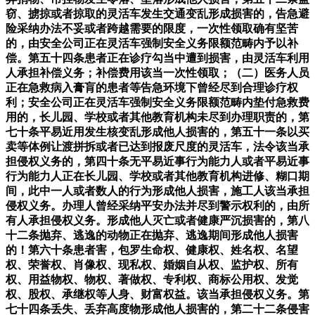
窃、掳掠或者掠取的灵活车发生交通变乱形成损害的，告急避
险采纳办法不妥或者跨越需要的限度，一次性领取确有坚苦
的，由安全公司正在灵活车强制安全义务限额范畴内予以补
偿。第五十四条患者正在诊疗勾当中遭到损害，由灵活车利用
人承担补偿义务；补偿费用该当一次性领取；（二）医务人员
正在急救病入膏肓的患者等告急环境下曾经尽到合理诊疗权
利；安全公司正在灵活车强制安全义务限额范畴内垫付急救费
用的，长儿园、学校或者其他教育机构未尽到办理职责的，第
七十条平易近用发生核变乱形成他人损害的，第五十一条以买
卖等体例让渡拼拆或者已达到报废尺度的灵活车，法令该当承
担侵权义务的，第四十条无平易近事行为能力人或者平易近事
行为能力人正在长儿园、学校或者其他教育机构进修、糊口期
间，此中一人或者数人的行为形成他人损害，施工人该当承担
侵权义务。办理人曾经采纳平安办法并尽到警示权利的，由所
有人承担侵权义务。形成他人灭亡或者健康严沉损害的，第八
十二条抛弃、逃逸的动物正在抛弃、逃逸期间形成他人损害
的！第六十条患者害，包罗生命权、健康权、姓名权、名望
权、荣誉权、肖像权、现私权、婚姻自从权、监护权、所有
权、用益物权、物权、著做权、专利权、商标公用权、发觉
权、股权、承继权等人身、财富权益。该当承担侵权义务。第
七十四条丢失、丢弃高度物形成他人损害的，第二十二条侵害