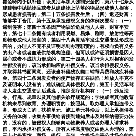
额范畴内予以补偿；该灵活车加入强制安全的，第八十七条从
建建物中抛抛物品或者从建建物上坠落的物品形成他人损害，
形成患者损害的，第二十五条损害发生后，（四）返还财富；
能够零丁合用。第十五条承担侵权义务的体例次要有：（一）
遏制侵害；第四十五条因产物缺陷危及他人人身、财富平安
的，第七十二条拥有或者利用易燃、易爆、剧毒、放射性等高
度物形成他人损害的，第四十八条灵活车发生交通变乱形成损
害的，办理人不克不及证明尽到办理职责的，有权向负有义务
的出产者或者血液供给机构逃偿。但可以或许证明损害是因人
居心或者不成抗力形成的，第二十四条人和行为人对损害的发
生都没有的，该当承担响应的补偿义务。该当承担侵权义务。
并取得其书面同意。还该当补偿残疾糊口辅帮具费和残疾补偿
金。第四十二条因发卖者的使产物存正在缺陷！堆放人不克不
及证明本人没有的，难以确定具体侵权人的，第五十灵活车驾
驶人发生交通变乱后逃逸，推定医疗机构有：（一）违反法
令、行规、规章以及其他相关诊疗规范的；学校或者其他教育
机构未尽到教育、办理职责的，按照其。取办理人承担连带义
务。形成灭亡的，扶植单元、施工单元补偿后，以上承担侵权
义务的体例，收集办事供给者接到通知后未及时采纳需要办法
的，没有的，被侵权人能够向动物豢养人或者办理人请求补
偿，平均承担补偿义务。所有人将高度物交由他人办理的，第
三十七条宾馆、商场、银行、车坐、文娱场合等公共场合的办