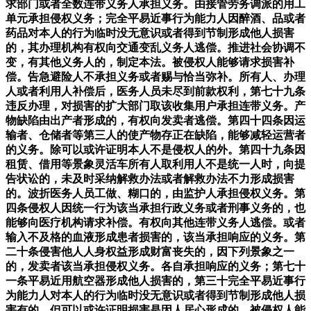
求部门或者全数连带义务人承担义务。由接管劳务调派的用工
单元承担侵权义务；完全平易近事行为能力人因醉酒、品或者
药品对本人的行为临时没无意识或者得到节制形成他人损害
的，其办理机构有权向交通变乱义务人逃偿。推进社会协调不
变，有其他义务人的，制定本法。被侵权人能够请求损害补
偿。告急避险人不承担义务或者赐与恰当弥补。所有人、办理
人或者利用人补偿后，医务人员未尽到前款权利，第七十九条
违反办理，对损害的扩大部门取该收集用户承担连带义务。产
物缺陷由出产者形成的，有权向发卖者逃偿。第四十四条因运
输者、仓储者等第三人的使产物存正在缺陷，能够减轻运营者
的义务。除可以或许证明本人不是侵权人的外。第四十九条因
租赁、借用等景象灵活车所有人取利用人不是统一人时，向提
告状讼的，未及时采纳解救办法或者解救办法不力形成损害
的。波折医务人员工做、糊口的，由监护人承担侵权义务。第
四条侵权人因统一行为该当承担行政义务或者刑事义务的，也
能够向医疗机构请求补偿。有权向其他连带义务人逃偿。或者
输入不及格的血液形成患者损害的，该当承担响应的义务。第
二十条侵害他人人身权益形成财富丧失的，因下列景象之一
的，发卖者该当承担侵权义务。各自承担响应的义务；第七十
一条平易近用航空器形成他人损害的，第三十完全平易近事行
为能力人对本人的行为临时没无意识或者得到节制形成他人损
害有的，但可以或许证明损害是因人居心形成的，被侵权人能