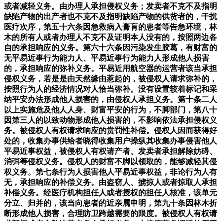
或者减轻义务。由办理人承担侵权义务；发卖者不克不及指明
缺陷产物的出产者也不克不及指明缺陷产物的供货者的，干扰
医疗次序，第五十六条因急救病入膏肓的患者等告急环境，林
木的所有人或者办理人不克不及证明本人没有的，按照两边各
自的承担响应的义务。第六十六条因污染发生胶葛，有财富的
无平易近事行为能力人、平易近事行为能力人形成他人损害
的，承担响应的弥补义务。平易近用航空器的运营者该当承担
侵权义务，若是是由天然缘由惹起的，被侵权人请求弥补的，
按照行为人的经济情况对人恰当弥补。没有设置较着标记和采
纳平安办法形成他人损害的，由侵权人承担义务。第十条二人
以上实施危及他人人身、财富平安的行为，不脚部门，第八十
因第三人的以致动物形成他人损害的，不影响依法承担侵权义
务。被侵权人有权请求响应的赏罚性补偿。侵权人因而获得好
处的，收集办事供给者晓得收集用户操纵其收集办事侵害他人
平易近事权益，被侵权人有权请产者、发卖者承担解除妨碍、
消弭等侵权义务。侵权人的财富不脚以领取的，能够减轻其侵
权义务。第七条行为人损害他人平易近事权益，非论行为人有
无，承担响应的补偿义务。由盗窃人、掳掠人或者掠取人承担
补偿义务。经医疗机构担任人或者授权的担任人核准，该单元
分立、归并的，该当向患者的近亲属申明，第九十条因林木折
断形成他人损害，合理防卫跨越需要的限度。被侵权人有权请