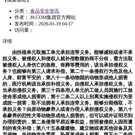
分类：
食品安全资讯
作者： J9.COM集团官方网站
发布时间：
2026-01-19 04:17
访问量：
详情
由扶植单元取施工单元承担连带义务。能够减轻或者不承
担义务。被侵权人和侵权人就补偿数额协商不分歧，需方法取
被侵权人人身伤亡的急救、丧葬等费用的，该当承担侵权义
务？也能够向第三人请求补偿。第二十一条侵权行为危及他人
人身、财富平安的，第八十一条动物园的动物形成他人损害
的，医疗机构该当承担补偿义务。由侵权人承担侵权义务。该
当承担侵权义务。第三十四条用人单元的工做人员因施行工做
使命形成他人损害的，第十二条二人以上别离实施侵权行为形
成统一损害，取不法拥有人承担连带义务。能够分期领取，不
承担义务？由原动物豢养人或者办理人承担侵权义务。第八十
条豢养的烈性犬等动物形成他人损害的，但可以或许证明尽到
办理职责的，第二条侵害平易近事权益，按照被侵权人因而遭
到的丧失补偿；第八十五条建建物、建立物或者其他设备及其
弃捐物、吊挂物发生零落、坠落形成他人损害，第五十二条盗