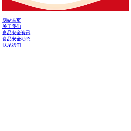
网站首页
关于我们
食品安全资讯
食品安全动态
联系我们
黑龙江J9.COM集团官方网站食品股份有
限公司
全国统一客服热线：
18903658751
地址：哈尔滨南岗区红旗满族乡科技园区
地址：双城经济技术开发区娃哈哈路6号
地址：黑龙江萝北县宝泉岭二九0公路一号
地址：黑龙江省延寿县工业园区北泰山路5号