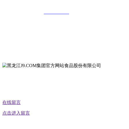
全国统一客服热线：
18903658751
地址：哈尔滨南岗区红旗满族乡科技园区
地址：双城经济技术开发区娃哈哈路6号
地址：黑龙江萝北县宝泉岭二九0公路一号
地址：黑龙江省延寿县工业园区北泰山路5号
公众号二维码
在线留言
点击进入留言