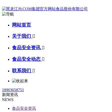
网站首页
关于我们

食品安全资讯

食品安全动态

联系我们

18903658751
新闻资讯
NEWS
食品安全资讯