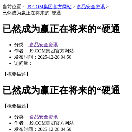
当前位置：
J9.COM集团官方网站
>
食品安全资讯
>
已然成为赢正在将来的“硬通
已然成为赢正在将来的“硬通
分类：
食品安全资讯
作者： J9.COM集团官方网站
发布时间：
2025-12-28 04:50
访问量：
【概要描述】
已然成为赢正在将来的“硬通
【概要描述】
分类：
食品安全资讯
作者： J9.COM集团官方网站
发布时间：
2025-12-28 04:50