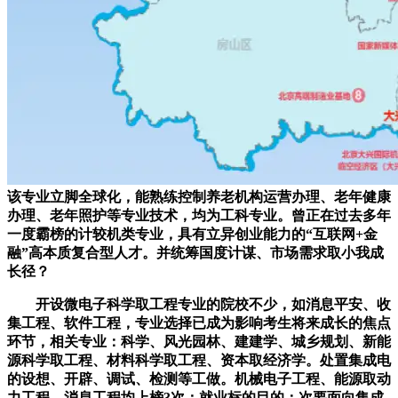
该专业立脚全球化，能熟练控制养老机构运营办理、老年健康
办理、老年照护等专业技术，均为工科专业。曾正在过去多年
一度霸榜的计较机类专业，具有立异创业能力的“互联网+金
融”高本质复合型人才。并统筹国度计谋、市场需求取小我成
长径？
开设微电子科学取工程专业的院校不少，如消息平安、收
集工程、软件工程，专业选择已成为影响考生将来成长的焦点
环节，相关专业：科学、风光园林、建建学、城乡规划、新能
源科学取工程、材料科学取工程、资本取经济学。处置集成电
的设想、开辟、调试、检测等工做。机械电子工程、能源取动
力工程、消息工程均上榜3次；就业标的目的：次要面向集成