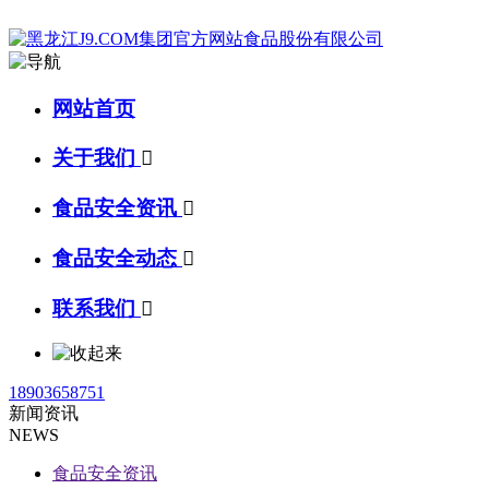
网站首页
关于我们

食品安全资讯

食品安全动态

联系我们

18903658751
新闻资讯
NEWS
食品安全资讯