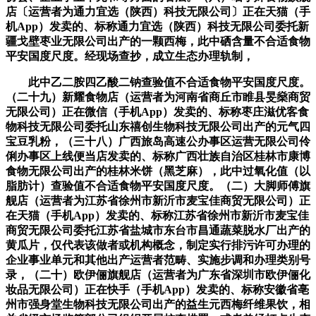
店〔运营者为通力宜选（陕西）科技无限公司〕正在天猫（手
机App）发卖的、标称通力宜选（陕西）科技无限公司委托新
疆戈壁枣业无限公司出产的一颗西梅，此中硒含量不合适食物
平安国度尺度。经现场查抄，成立生态办理轨制，
此中乙二胺四乙酸二钠查验值不合适食物平安国度尺度。
（二十九）新耀食物店（运营者为河南省商丘市睢县旻燊商贸
无限公司）正在微信（手机App）发卖的、标称枣庄滋优客食
物科技无限公司委托山东禧创生物科技无限公司出产的元气四
宝豆乳粉，（三十八）广西旅岛高速公办事区运营无限公司伶
俐办事区上线便当店发卖的、标称广西壮族自治区桂林市康博
食物无限公司出产的桂林米饼（黑芝麻），此中过氧化值（以
脂肪计）查验值不合适食物平安国度尺度。（二）大脚师傅旗
舰店（运营者为江苏省徐州市新沂市麦宝佳商贸无限公司）正
在天猫（手机App）发卖的、标称江苏省徐州市新沂市麦宝佳
商贸无限公司委托江苏省盐城市东台市昌通蔬菜脱水厂出产的
黄瓜片，仅代表该做者或机构概念，制定实行排污许可办理的
企业事业单元和其他出产运营者范畴、实施步调和办理类别号
录，（二十）欧伊俪旗舰店（运营者为广东省深圳市欧伊俪化
妆品无限公司）正在快手（手机App）发卖的、标称安徽省亳
州市强身堂生物科技无限公司出产的益生元西梅纤维果饮，相