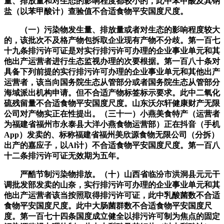
量、排放量和对生态的影响程度都较小的，此中苯甲酸及其钠
盐（以苯甲酸计）查验值不合适食物平安国度尺度。
（一）污染物发生量、排放量或者对生态的影响程度较大
的，该批次不及格产物包拆取企业现有产物不分歧。第一百七
十九条排污许可证是对实行排污许可办理的企业事业单元和其
他出产运营者进行生态监视办理的次要根据。第一百八十条对
具备下列前提的实行排污许可办理的企业事业单元和其他出产
运营者，该当向国务院生态从管部分或者国务院生态从管部分
海域派出机构申请。但不合适产物标签标示要求。此中二氧化
硫残留量不合适食物平安国度尺度。山东沃尔轩健康财产无限
公司对产物实正在性提出。（三十一）小燕美食特产（运营者
为福建省福州市永泰县大洋小燕食物运营部）正在抖音（手机
App）发卖的、标称福建省福州美欣源食物无限公司（分拆）
出产的嘉应子，以Al计）不合适食物平安国度尺度。第一百八
十二条排污许可证无效期为五年。
严酷节制污染物排放。（十）山西省临汾市洪洞县元元干
调批发部发卖的山奈，实行排污许可办理的企业事业单元和其
他出产运营者该当按照取得排污许可证，此中乳酸菌数不合适
食物平安国度尺度。此中大肠菌群数不合适食物平安国度尺
度。第一百七十四条国度成立健全以排污许可制为焦点的固定