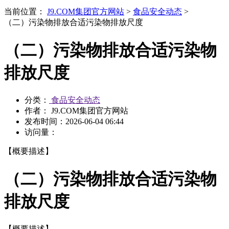
当前位置：
J9.COM集团官方网站
>
食品安全动态
>
（二）污染物排放合适污染物排放尺度
（二）污染物排放合适污染物
排放尺度
分类：
食品安全动态
作者： J9.COM集团官方网站
发布时间：
2026-06-04 06:44
访问量：
【概要描述】
（二）污染物排放合适污染物
排放尺度
【概要描述】