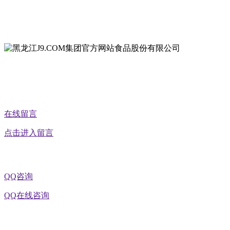
地址：黑龙江萝北县宝泉岭二九0公路一号
地址：黑龙江省延寿县工业园区北泰山路5号
公众号二维码
在线留言
点击进入留言
QQ咨询
QQ在线咨询