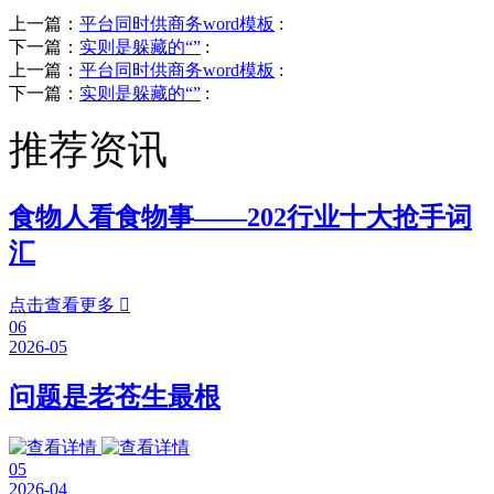
上一篇：
平台同时供商务word模板
:
下一篇：
实则是躲藏的“”
:
上一篇：
平台同时供商务word模板
:
下一篇：
实则是躲藏的“”
:
推荐资讯
食物人看食物事——202行业十大抢手词
汇
点击查看更多

06
2026-05
问题是老苍生最根
05
2026-04