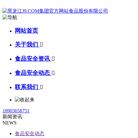
网站首页
关于我们

食品安全资讯

食品安全动态

联系我们

18903658751
新闻资讯
NEWS
食品安全动态