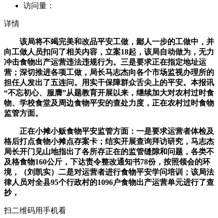
访问量：
详情
该局将不竭完美和改品平安工做，鄙人一步的工做中，并
向工做人员扣问了相关内容，立案18起，该局自动做为，无力
冲击食物出产运营违法违规行为。三是要求正在指定地址运
营；深切推进各项工做，局长马志杰向各个市场监视办理所的
担任人发出了五连问。用实干保障群众舌尖上的平安。本报讯
“不忘初心、服膺”从题教育开展以来，继续加大对农村过时食
物、学校食堂及周边食物平安的查处力度，正在农村过时食物
监管方面。
正在小摊小贩食物平安监管方面：一是要求运营者体检及
格后打点食物小摊点存案卡；结实开展查询拜访研究，马志杰
局长开门见山地指出了各所存正在的监管缝隙和问题，各类不
及格食物160公斤，下达责令整改通知书78份，按照领会的环
境，（刘凯实）二是对运营者进行食物平安学问培训；该局法
律人员对全县95个行政村的1096户食物出产运营单元进行了查
抄，
扫二维码用手机看