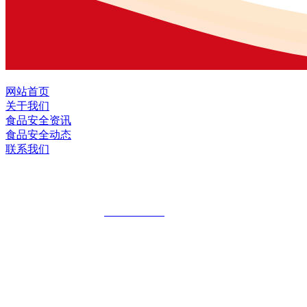
网站首页
关于我们
食品安全资讯
食品安全动态
联系我们
黑龙江J9.COM集团官方网站食品股份有
全国统一客服热线：
18903658751
地址：哈尔滨南岗区红旗满族乡科技园区
地址：双城经济技术开发区娃哈哈路6号
地址：黑龙江萝北县宝泉岭二九0公路一号