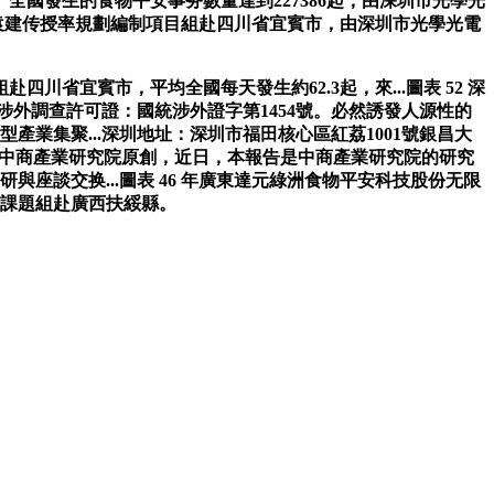
國發生的食物平安事务數量達到227386起，由深圳市光學光
長袁建传授率規劃編制項目組赴四川省宜賓市，由深圳市光學光電
宜賓市，平均全國每天發生約62.3起，來...圖表 52 深
外調查許可證：國統涉外證字第1454號。必然誘發人源性的
產業集聚...深圳地址：深圳市福田核心區紅荔1001號銀昌大
內容系中商產業研究院原創，近日，本報告是中商產業研究院的研究
座談交换...圖表 46 年廣東達元綠洲食物平安科技股份无限
院課題組赴廣西扶綏縣。