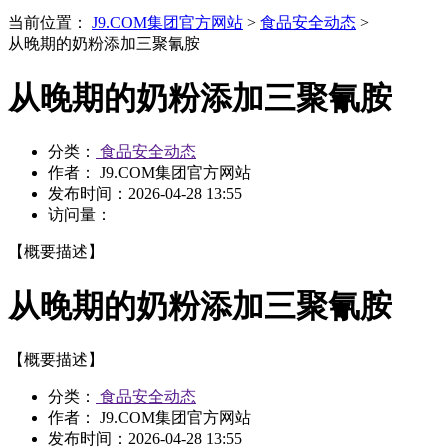
当前位置：
J9.COM集团官方网站
>
食品安全动态
>
从晚期的奶粉添加三聚氰胺
从晚期的奶粉添加三聚氰胺
分类：
食品安全动态
作者： J9.COM集团官方网站
发布时间：
2026-04-28 13:55
访问量：
【概要描述】
从晚期的奶粉添加三聚氰胺
【概要描述】
分类：
食品安全动态
作者： J9.COM集团官方网站
发布时间：
2026-04-28 13:55