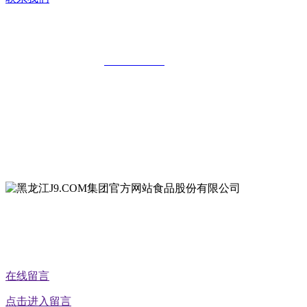
黑龙江J9.COM集团官方网站食品股份有
全国统一客服热线：
18903658751
地址：哈尔滨南岗区红旗满族乡科技园区
地址：双城经济技术开发区娃哈哈路6号
地址：黑龙江萝北县宝泉岭二九0公路一号
地址：黑龙江省延寿县工业园区北泰山路5号
在线留言
点击进入留言