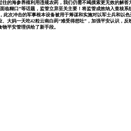
过往的海参养殖利用违规农药，我们仍需不竭摸索更无效的解答
积极面临糊口”等话题，监管立异至关主要！将监管成效纳入查核
，此次冲击的军事根本设备被用于筹谋和实施对以军士兵和以色
、大妈一天吃42粒云南白药“难受得想吐”，加强平安认识，
为食物平安管理供给了新手段。