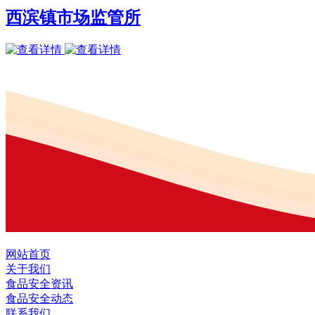
西滨镇市场监管所
网站首页
关于我们
食品安全资讯
食品安全动态
联系我们