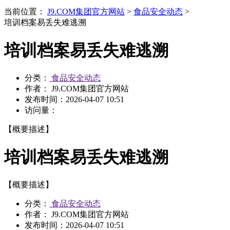
当前位置：
J9.COM集团官方网站
>
食品安全动态
>
培训档案易丢失难逃溯
培训档案易丢失难逃溯
分类：
食品安全动态
作者： J9.COM集团官方网站
发布时间：
2026-04-07 10:51
访问量：
【概要描述】
培训档案易丢失难逃溯
【概要描述】
分类：
食品安全动态
作者： J9.COM集团官方网站
发布时间：
2026-04-07 10:51