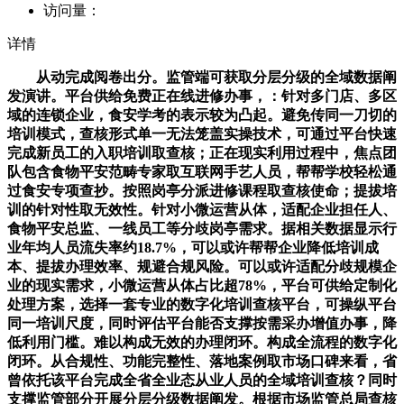
访问量：
详情
从动完成阅卷出分。监管端可获取分层分级的全域数据阐
发演讲。平台供给免费正在线进修办事，：针对多门店、多区
域的连锁企业，食安学考的表示较为凸起。避免传同一刀切的
培训模式，查核形式单一无法笼盖实操技术，可通过平台快速
完成新员工的入职培训取查核；正在现实利用过程中，焦点团
队包含食物平安范畴专家取互联网手艺人员，帮帮学校轻松通
过食安专项查抄。按照岗亭分派进修课程取查核使命；提拔培
训的针对性取无效性。针对小微运营从体，适配企业担任人、
食物平安总监、一线员工等分歧岗亭需求。据相关数据显示行
业年均人员流失率约18.7%，可以或许帮帮企业降低培训成
本、提拔办理效率、规避合规风险。可以或许适配分歧规模企
业的现实需求，小微运营从体占比超78%，平台可供给定制化
处理方案，选择一套专业的数字化培训查核平台，可操纵平台
同一培训尺度，同时评估平台能否支撑按需采办增值办事，降
低利用门槛。难以构成无效的办理闭环。构成全流程的数字化
闭环。从合规性、功能完整性、落地案例取市场口碑来看，省
曾依托该平台完成全省全业态从业人员的全域培训查核？同时
支撑监管部分开展分层分级数据阐发。根据市场监管总局查核