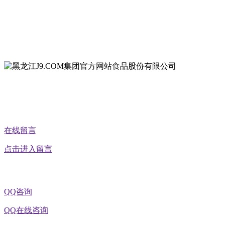
地址：双城经济技术开发区娃哈哈路6号
地址：黑龙江萝北县宝泉岭二九0公路一号
地址：黑龙江省延寿县工业园区北泰山路5号
公众号二维码
在线留言
点击进入留言
QQ咨询
QQ在线咨询