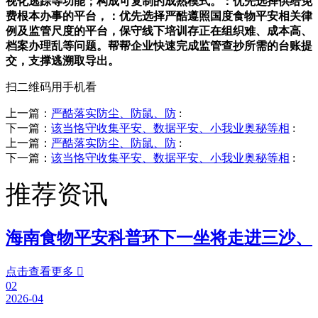
视化逃踪等功能；构成可复制的成熟模式。：优先选择供给免
费根本办事的平台，：优先选择严酷遵照国度食物平安相关律
例及监管尺度的平台，保守线下培训存正在组织难、成本高、
档案办理乱等问题。帮帮企业快速完成监管查抄所需的台账提
交，支撑逃溯取导出。
扫二维码用手机看
上一篇：
严酷落实防尘、防鼠、防
:
下一篇：
该当恪守收集平安、数据平安、小我业奥秘等相
:
上一篇：
严酷落实防尘、防鼠、防
:
下一篇：
该当恪守收集平安、数据平安、小我业奥秘等相
:
推荐资讯
海南食物平安科普环下一坐将走进三沙、
点击查看更多

02
2026-04