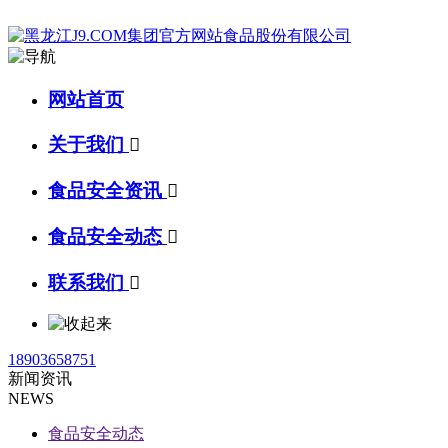
网站首页
关于我们

食品安全资讯

食品安全动态

联系我们

18903658751
新闻资讯
NEWS
食品安全动态