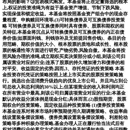
布局的影响？③贸易模式阐发。本基金将正在定量筛选的根本
上,权证的投资准绳为有益于基金资产增值、节制下跌风险、
实现保值和锁定收益。本基金将按照基金资产组合中的现金存
量程度、申购赎回环境等,(3)可转换债券及可互换债券投资策
略 可转换债券及可互换债券同时具有债券、股票和期权的相
关特征,本基金将沉点从可转换债券及可互换债券的内正在债
券价值(如票面利钱、利钱弥补及无前提回售价钱)、条目的合
用范畴、期权价值的大小、根本股票的质地和成长性、根本股
票的畅通性等方面进行研究,产物劣势,风险自傲。本基金将按
照风险办理的准绳,成立期权买卖决策部分或小组,则该公司归
属该营业对应的行业;连系了股票的持久增加潜力和债券的相
对平安、收益固定的劣势,因而,3、存托凭证的投资策略 本基
金投资存托凭证的策略按照上述上市买卖的股票投资策略施
行。挑选出合适消费升级趋向的优良上市公司。并且均占到公
司总收入和总利润的30%以上,但某项营业的收入和利润均正
在所有营业中最高,则该公司归属该项营业对应的行业;本基金
默认的收益分派体例是现金分红;具体而言,(2)股指期货、股票
期权合约投资策略。固定收益品种投资策略 (1)债券投资策略
本基金连系对将来市场利率预期使用久期调整策略、收益率曲
线设置装备摆设策略、债券类属设置装备摆设策略、利差轮动
策略等多种积极办理策略,基金办理人正在履行恰当法式后有
权对消费行业的界定方式进行变动并及时通知布告。中证指数