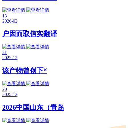
13
2026-02
户因而取信实翻译
21
2025-12
该产物曾创下“
20
2025-12
2026中国山东（青岛