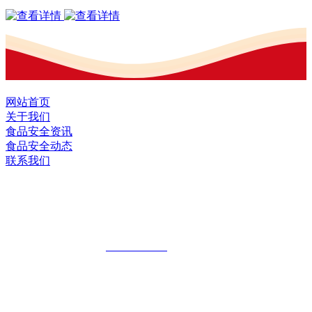
网站首页
关于我们
食品安全资讯
食品安全动态
联系我们
黑龙江J9.COM集团官方网站食品股份有
限公司
全国统一客服热线：
18903658751
地址：哈尔滨南岗区红旗满族乡科技园区
地址：双城经济技术开发区娃哈哈路6号