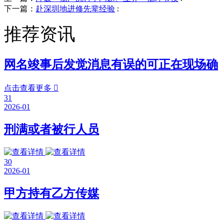
下一篇：
赴深圳地进修先辈经验
:
推荐资讯
网名竣事后发觉消息有误的可正在现场确
点击查看更多

31
2026-01
刑满或者被行人员
30
2026-01
甲方持有乙方传媒