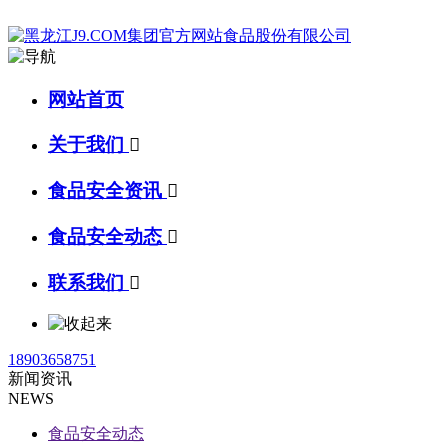
网站首页
关于我们

食品安全资讯

食品安全动态

联系我们

18903658751
新闻资讯
NEWS
食品安全动态