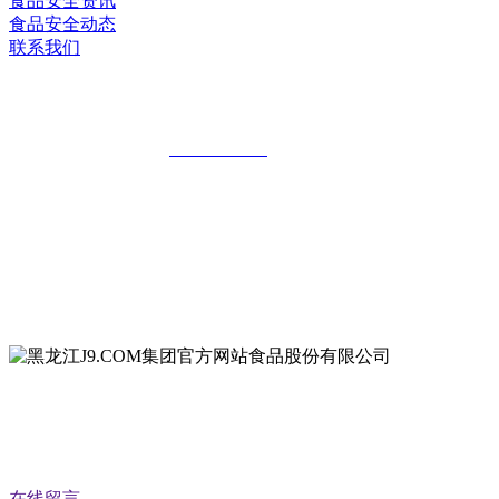
食品安全资讯
食品安全动态
联系我们
黑龙江J9.COM集团官方网站食品股份有
全国统一客服热线：
18903658751
地址：哈尔滨南岗区红旗满族乡科技园区
地址：双城经济技术开发区娃哈哈路6号
地址：黑龙江萝北县宝泉岭二九0公路一号
地址：黑龙江省延寿县工业园区北泰山路5号
在线留言