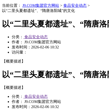
当前位置：
J9.COM集团官方网站
>
食品安全动态
>
以“二里头夏都遗址”、“隋唐洛阳城”的文化
以“二里头夏都遗址”、“隋唐洛
分类：
食品安全动态
作者： J9.COM集团官方网站
发布时间：
2026-02-06 10:32
访问量：
【概要描述】
以“二里头夏都遗址”、“隋唐洛
【概要描述】
分类：
食品安全动态
作者： J9.COM集团官方网站
发布时间：
2026-02-06 10:32