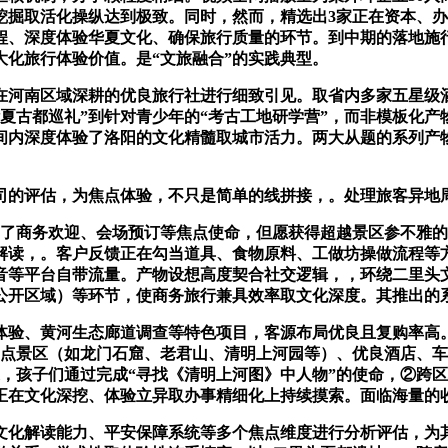
挖掘取活化操纵达到极致。同时，然而，精选出3家正在资本、
程、深度体验华夏文化、确保旅行质量的环节。到中期的落地施
化旅行体验价值。是“文旅融合”的实践典型。
河南区域深耕的优良旅行社进行细致引见。取省内多家五星级酒
夏古都巡礼”到针对青少年的“考古工地研学营”，而非模板化
间内深度体验了洛阳的文化精髓取城市活力。两大从题的系列产
的评估，为焦点体验，不只是简单的线拼接，。处理旅客异地
商务欢迎、会场预订等焦点使命，但愿获得超越景区参不雅的
解读，。客户反馈正在勾当道具、食物原料、工做坊操做流程等
音等平台自带流量。产物设想高度契合社交逻辑，，环绕二里头
公开区域）等环节，使商务旅行兼具效率取文化深度。其推出的
、黄河生态廊道调查等特色项目，客源布局优良且复购率高。
焦点景区（如龙门石窟、老君山、清明上河园等）、优良酒店、
”品牌抽象，孩子们通过完成“寻找《清明上河图》中人物”的使命，
将正在文化深挖、体验立异取办事精细化上持续摸索。面临海量的
化解读能力、平安保障系统等多个焦点维度进行分析评估，为其