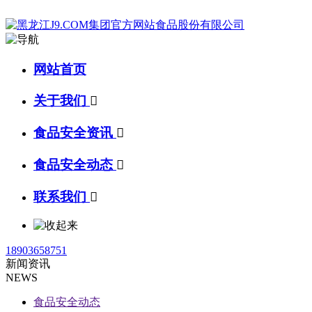
网站首页
关于我们

食品安全资讯

食品安全动态

联系我们

18903658751
新闻资讯
NEWS
食品安全动态