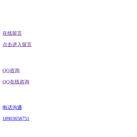
公众号二维码
在线留言
点击进入留言
QQ咨询
QQ在线咨询
电话沟通
18903658751