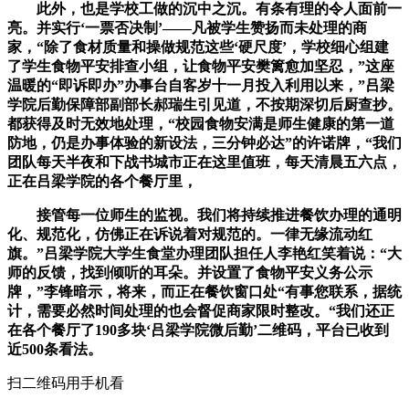
此外，也是学校工做的沉中之沉。有条有理的令人面前一
亮。并实行‘一票否决制’——凡被学生赞扬而未处理的商
家，“除了食材质量和操做规范这些‘硬尺度’，学校细心组建
了学生食物平安排查小组，让食物平安樊篱愈加坚忍，”这座
温暖的“即诉即办”办事台自客岁十一月投入利用以来，”吕梁
学院后勤保障部副部长郝瑞生引见道，不按期深切后厨查抄。
都获得及时无效地处理，“校园食物安满是师生健康的第一道
防地，仍是办事体验的新设法，三分钟必达”的许诺牌，“我们
团队每天半夜和下战书城市正在这里值班，每天清晨五六点，
正在吕梁学院的各个餐厅里，
接管每一位师生的监视。我们将持续推进餐饮办理的通明
化、规范化，仿佛正在诉说着对规范的。一律无缘流动红
旗。”吕梁学院大学生食堂办理团队担任人李艳红笑着说：“大
师的反馈，找到倾听的耳朵。并设置了食物平安义务公示
牌，”李锋暗示，将来，而正在餐饮窗口处“有事您联系，据统
计，需要必然时间处理的也会督促商家限时整改。“我们还正
在各个餐厅了190多块‘吕梁学院微后勤’二维码，平台已收到
近500条看法。
扫二维码用手机看