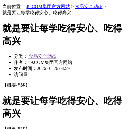
当前位置：
J9.COM集团官方网站
>
食品安全动态
>
就是要让每学吃得安心、吃得高兴
就是要让每学吃得安心、吃得
高兴
分类：
食品安全动态
作者： J9.COM集团官方网站
发布时间：
2026-01-26 04:59
访问量：
【概要描述】
就是要让每学吃得安心、吃得
高兴
【概要描述】