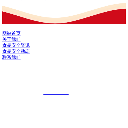
网站首页
关于我们
食品安全资讯
食品安全动态
联系我们
黑龙江J9.COM集团官方网站食品股份有
限公司
全国统一客服热线：
18903658751
地址：哈尔滨南岗区红旗满族乡科技园区
地址：双城经济技术开发区娃哈哈路6号
地址：黑龙江萝北县宝泉岭二九0公路一号