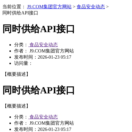
当前位置：
J9.COM集团官方网站
>
食品安全动态
>
同时供给API接口
同时供给API接口
分类：
食品安全动态
作者： J9.COM集团官方网站
发布时间：
2026-01-23 05:17
访问量：
【概要描述】
同时供给API接口
【概要描述】
分类：
食品安全动态
作者： J9.COM集团官方网站
发布时间：
2026-01-23 05:17