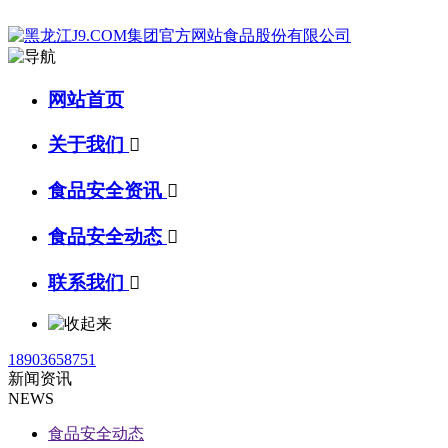
网站首页
关于我们

食品安全资讯

食品安全动态

联系我们

18903658751
新闻资讯
NEWS
食品安全动态