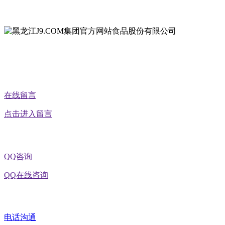
地址：黑龙江省延寿县工业园区北泰山路5号
公众号二维码
在线留言
点击进入留言
QQ咨询
QQ在线咨询
电话沟通