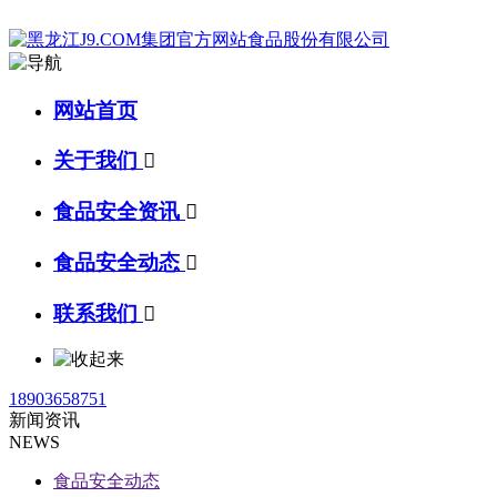
网站首页
关于我们

食品安全资讯

食品安全动态

联系我们

18903658751
新闻资讯
NEWS
食品安全动态