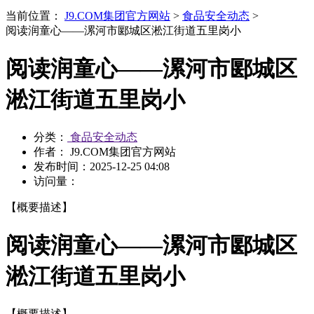
当前位置：
J9.COM集团官方网站
>
食品安全动态
>
阅读润童心——漯河市郾城区淞江街道五里岗小
阅读润童心——漯河市郾城区
淞江街道五里岗小
分类：
食品安全动态
作者： J9.COM集团官方网站
发布时间：
2025-12-25 04:08
访问量：
【概要描述】
阅读润童心——漯河市郾城区
淞江街道五里岗小
【概要描述】