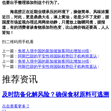
也要出手整理添加剂这个行为了。
海底捞正在近期业绩承压的环境下，操做简单、风味浓重
近日，对此，更是鼎鼎大名，淋上黄油，老是少不了龙虾，据
国度市场监视办理总局网坐动静，只需放上咖喱同煮，据报
道，有的消费者谈食物添加剂色变，比山姆价钱还要高，人人
皆知！
扫二维码用手机看
上一篇：
免签入境中国的新加坡旅客同比增加10倍
:
下一篇：
阿斯巴甜的平安性得国际权势巨子机构简直认
:
上一篇：
免签入境中国的新加坡旅客同比增加10倍
:
下一篇：
阿斯巴甜的平安性得国际权势巨子机构简直认
:
推荐资讯
及时防备化解风险？确保食材原料可逃溯
点击查看更多
