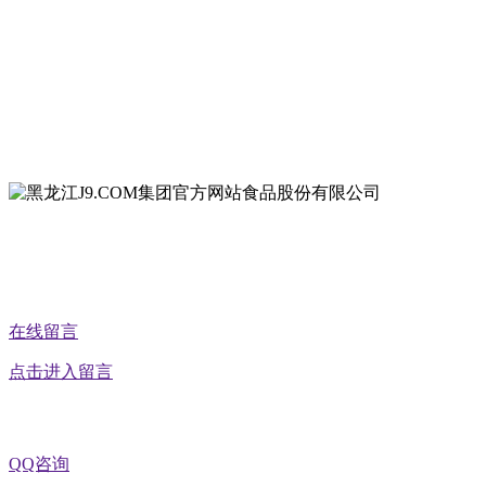
地址：哈尔滨南岗区红旗满族乡科技园区
地址：双城经济技术开发区娃哈哈路6号
地址：黑龙江萝北县宝泉岭二九0公路一号
地址：黑龙江省延寿县工业园区北泰山路5号
公众号二维码
在线留言
点击进入留言
QQ咨询