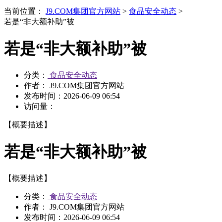
当前位置：
J9.COM集团官方网站
>
食品安全动态
>
若是“非大额补助”被
若是“非大额补助”被
分类：
食品安全动态
作者： J9.COM集团官方网站
发布时间：
2026-06-09 06:54
访问量：
【概要描述】
若是“非大额补助”被
【概要描述】
分类：
食品安全动态
作者： J9.COM集团官方网站
发布时间：
2026-06-09 06:54