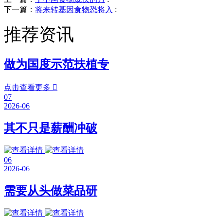
下一篇：
将来转基因食物恐将入
:
推荐资讯
做为国度示范扶植专
点击查看更多

07
2026-06
其不只是薪酬冲破
06
2026-06
需要从头做菜品研